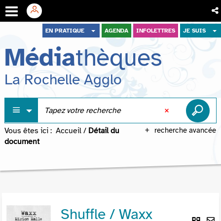
Aller
Aller
Aller
EN PRATIQUE
AGENDA
INFOLETTRES
JE SUIS
au
au
à
Média
thèques
menu
contenu
la
recherche
La Rochelle Agglo
Vous êtes ici :
Accueil
/
Détail du
recherche avancée
document
Shuffle / Waxx
Lie