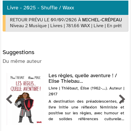
Livre - 2025 - Shuffle / Waxx
RETOUR PRÉVU LE 09/09/2026
À
MICHEL-CRÉPEAU
Niveau 2 Musique
|
Livres
|
781.66 WAX
|
Livre
|
En prêt
Suggestions
Du même auteur
Les règles, quelle aventure ! /
Elise Thiebau...
Livre | Thiébaut, Élise (1962-....). Auteur |
2017
A destination des préadolescentes, ce
livre initie une réflexion féministe et
positive sur les règles, avec humour et
de solides références culturelles,
mythologiques et médicales. @Electre
2018