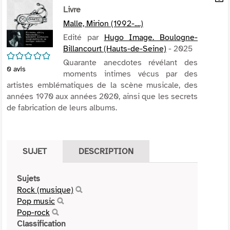
per
Livre
En
(Nou
par
Malle, Mirion (1992-....)
fenê
mai
Edité par
Hugo Image. Boulogne-
Billancourt (Hauts-de-Seine)
- 2025
/5
Quarante anecdotes révélant des
0
avis
moments intimes vécus par des
artistes emblématiques de la scène musicale, des
années 1970 aux années 2020, ainsi que les secrets
de fabrication de leurs albums.
SUJET
DESCRIPTION
Sujets
Rock (musique)
Pop music
Pop-rock
Classification