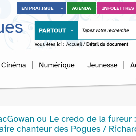
EN PRATIQUE
AGENDA
INFOLETTRES
ues
PARTOUT
Vous êtes ici :
Accueil
/
Détail du document
Cinéma
Numérique
Jeunesse
A
cGowan ou Le credo de la fureur :
aire chanteur des Pogues / Richar