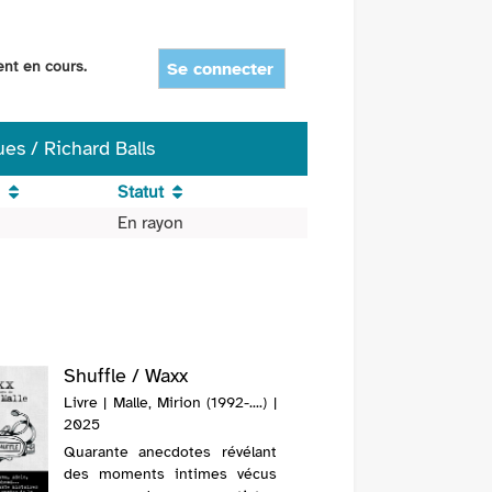
ent en cours.
Se connecter
es / Richard Balls
Statut
En rayon
Shuffle / Waxx
Bob Dy
times /
Livre | Malle, Mirion (1992-....) |
Livre | B
2025
2025
Quarante anecdotes révélant
Une étu
des moments intimes vécus