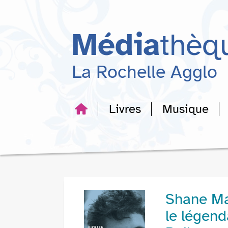
Aller
Aller
Aller
au
au
à
menu
contenu
la
Média
thèq
recherche
La Rochelle Agglo
Livres
Musique
Shane Ma
le légend