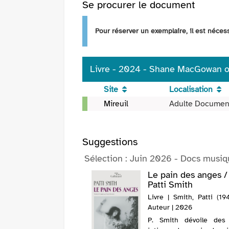
Se procurer le document
fenêtre)
Pour réserver un exemplaire, il est néce
Livre - 2024 - Shane MacGowan ou 
Site
Localisation
Livre
Mireuil
Adulte Documen
-
2024
-
Suggestions
Shane
Sélection
: Juin 2026 - Docs musiq
MacGowan
ou
iographie / Eddy
Le pain des anges /
Le
ell
Patti Smith
credo
 Mitchell, Eddy (1942-....).
Livre | Smith, Patti (1946-
de
 | 2024
Auteur | 2026
la
itchell raconte sa vie
P. Smith dévoile des
fureur