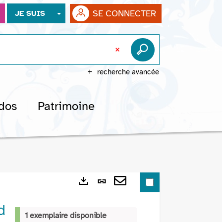
SE CONNECTER
JE SUIS
recherche avancée
dos
Patrimoine
Lien
Exports
permanent
Envoyer
d
(Nouvelle
par
1 exemplaire disponible