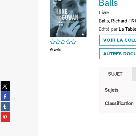
Balls
Livre
Balls, Richard (196
Edité par
La Table
VOIR LA COL
/5
0
avis
AUTRES DOCU
SUJET
Partager
Sujets
sur
Partager
twitter
sur
Classification
(Nouvelle
Partager
facebook
fenêtre)
sur
(Nouvelle
Partager
tumblr
fenêtre)
sur
(Nouvelle
pinterest
fenêtre)
(Nouvelle