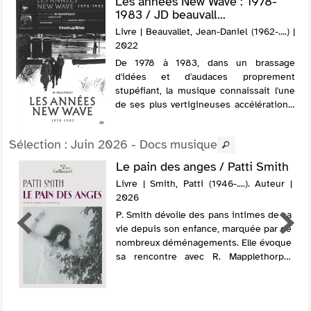
Les années New Wave : 1978-
1983 / JD beauvall...
Livre | Beauvallet, Jean-Daniel (1962-....) |
2022
De 1978 à 1983, dans un brassage
d'idées et d'audaces proprement
stupéfiant, la musique connaissait l'une
de ses plus vertigineuses accélérations.
Le mouvement punk avait ratiboisé, il
fallait reconstruire. En mille mouvements
Sélection
: Juin 2026 - Docs musique
int...
Le pain des anges / Patti Smith
Livre | Smith, Patti (1946-....). Auteur |
2026
P. Smith dévoile des pans intimes de sa
vie depuis son enfance, marquée par de
nombreux déménagements. Elle évoque
sa rencontre avec R. Mapplethorpe,
mais surtout son histoire d'amour avec
le guitariste F. Smith, avec lequel elle ...