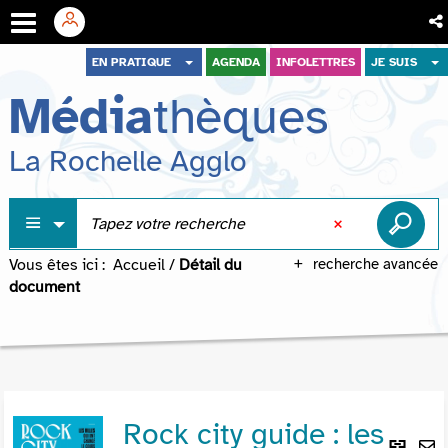
Aller
Aller
Aller
EN PRATIQUE
AGENDA
INFOLETTRES
JE SUIS
au
au
à
Média
thèques
menu
contenu
la
recherche
La Rochelle Agglo
Vous êtes ici :
Accueil
/
Détail du
recherche avancée
document
Rock city guide : les
Lie