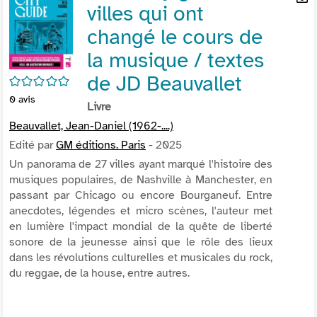
villes qui ont
per
En
(Nou
par
changé le cours de
fenê
mai
la musique / textes
de JD Beauvallet
/5
0
avis
Livre
Beauvallet, Jean-Daniel (1962-....)
Edité par
GM éditions. Paris
- 2025
Un panorama de 27 villes ayant marqué l'histoire des
musiques populaires, de Nashville à Manchester, en
passant par Chicago ou encore Bourganeuf. Entre
anecdotes, légendes et micro scènes, l'auteur met
en lumière l'impact mondial de la quête de liberté
sonore de la jeunesse ainsi que le rôle des lieux
dans les révolutions culturelles et musicales du rock,
du reggae, de la house, entre autres.