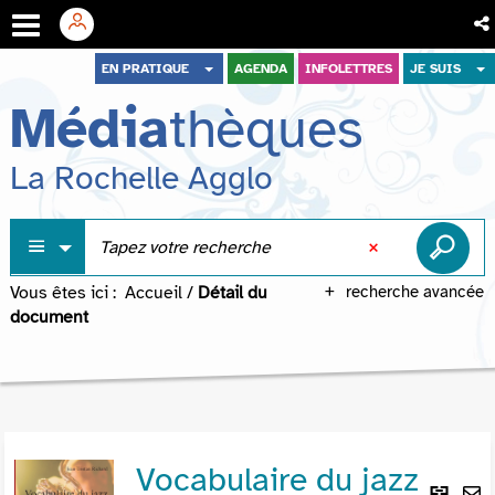
Aller
Aller
Aller
EN PRATIQUE
AGENDA
INFOLETTRES
JE SUIS
au
au
à
Média
thèques
menu
contenu
la
recherche
La Rochelle Agglo
Vous êtes ici :
Accueil
/
Détail du
recherche avancée
document
Vocabulaire du jazz
Lie