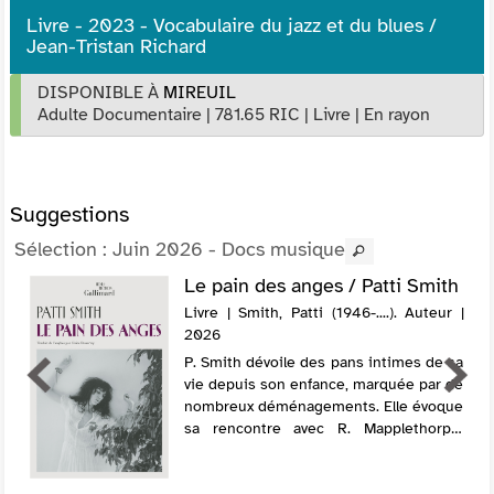
Livre - 2023 - Vocabulaire du jazz et du blues /
Jean-Tristan Richard
DISPONIBLE À
MIREUIL
Adulte Documentaire
|
781.65 RIC
|
Livre
|
En rayon
Suggestions
Sélection
: Juin 2026 - Docs musique
Le pain des anges / Patti Smith
Livre | Smith, Patti (1946-....). Auteur |
2026
P. Smith dévoile des pans intimes de sa
vie depuis son enfance, marquée par de
nombreux déménagements. Elle évoque
sa rencontre avec R. Mapplethorpe,
mais surtout son histoire d'amour avec
le guitariste F. Smith, avec lequel elle ...