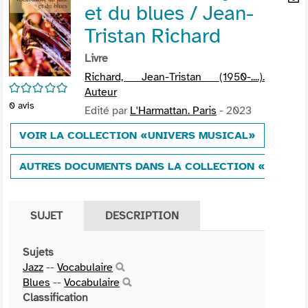
et du blues / Jean-
per
En
(Nou
par
Tristan Richard
fenê
mai
Livre
Richard, Jean-Tristan (1950-....).
/5
Auteur
0
avis
Edité par
L'Harmattan. Paris
- 2023
VOIR LA COLLECTION «UNIVERS MUSICAL»
AUTRES DOCUMENTS DANS LA COLLECTION «UNIVER
SUJET
DESCRIPTION
Sujets
Jazz
--
Vocabulaire
Blues
--
Vocabulaire
Classification