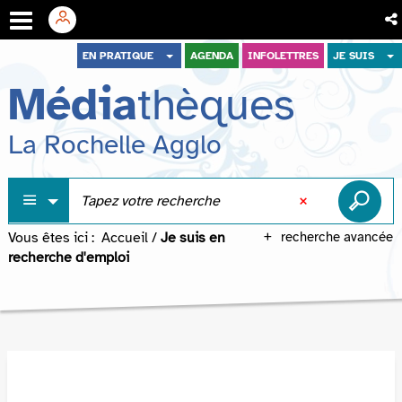
Aller
Aller
Aller
EN PRATIQUE
AGENDA
INFOLETTRES
JE SUIS
au
au
à
Média
thèques
menu
contenu
la
recherche
La Rochelle Agglo
Vous êtes ici :
Accueil
/
Je suis en
recherche avancée
recherche d'emploi