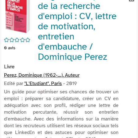
de la recherche
per
En
(Nou
par
d'emploi : CV, lettre
fenê
mai
de motivation,
entretien
/5
d'embauche /
0
avis
Dominique Perez
Livre
Perez, Dominique (1962-....). Auteur
Edité par
"L'Etudiant". Paris
- 2019
Un guide pour optimiser ses chances de trouver un
emploi : préparer sa candidature, créer un CV en
adéquation avec son profil, rédiger une lettre de
motivation percutante, réussir son entretien
d'embauche. Avec des informations sur la manière
dont les recruteurs utilisent les réseaux sociaux tels
que LinkedIn et des astuces pour optimiser son