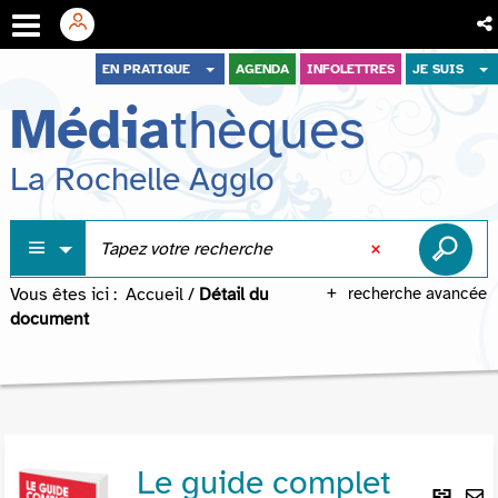
Aller
Aller
Aller
EN PRATIQUE
AGENDA
INFOLETTRES
JE SUIS
au
au
à
Média
thèques
menu
contenu
la
recherche
La Rochelle Agglo
Vous êtes ici :
Accueil
/
Détail du
recherche avancée
document
Le guide complet
Lie