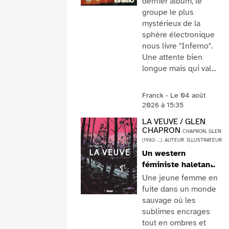
dernier album, le
groupe le plus
mystérieux de la
sphère électronique
nous livre "Inferno".
Une attente bien
longue mais qui val...
VOIR PLUS
Franck - Le 04 août
2026 à 15:35
LA VEUVE / GLEN
CHAPRON
CHAPRON, GLEN
(1982-....). AUTEUR. ILLUSTRATEUR
Un western
féministe haletant.
Une jeune femme en
fuite dans un monde
sauvage où les
sublimes encrages
tout en ombres et