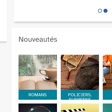
Nouveautés
ROMANS
POLICIERS,
SUSPENSE
Les dernières
Sag
Une sélection de
fictions arrivées en
mag
romans policiers