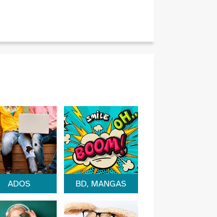
ADOS
BD, MANGAS
a de
Comics, romans
iciennes,
graphiques ou