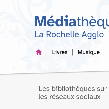
Aller
Aller
Aller
au
au
à
menu
contenu
la
Média
thèq
recherche
La Rochelle Agglo
Livres
Musique
Les bibliothèques sur
les réseaux sociaux