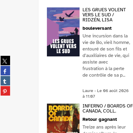
LES GRUES VOLENT
VERS LE SUD /
RIDZÉN, LISA
bouleversant
Une incursion dans la
vie de Bo, vieil homme,
entouré de son fils et
d'auxiliaires de vie, qui
Partager
assiste avec
sur
frustration à la perte
Partager
twitter
de contrôle de sa p...
sur
(Nouvelle
Partager
facebook
VOIR PLUS
fenêtre)
sur
(Nouvelle
Partager
Laure - Le 06 août 2026
tumblr
fenêtre)
sur
à 11:07
(Nouvelle
pinterest
fenêtre)
INFERNO / BOARDS OF
(Nouvelle
CANADA, COLL.
fenêtre)
Retour gagnant
Treize ans après leur