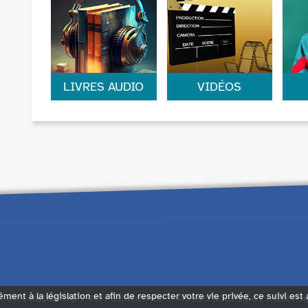
rayon.
pol
pour vivre les
fan
enquêtes les plus
mon
palpitantes.
LIVRES AUDIO
VIDÉOS
Des histoires à
Cinéma d’auteur
Pop
écouter.
ou séries TV, voici
cla
les derniers DVD et
du 
blu-ray arrivés.
les
ément à la législation et afin de respecter votre vie privée, ce suivi est
Accessibilité : non conforme
Accès sourds et malent