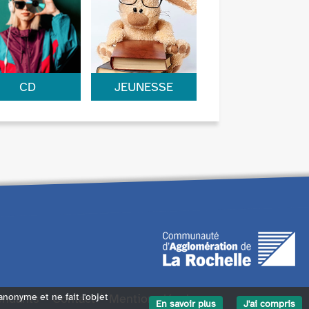
ars addictifs ou
mangas, les
fiction, un
nouveautés des
de à découvrir.
bulles sont par là.
CD
JEUNESSE
-Rock,
Quoi de neuf pour
ssique ou jazz,
les 0-12 ans ?
nouveau dans
 bacs.
 anonyme et ne fait l'objet
endants
Contact
Mentions légales
En savoir plus
J'ai compris