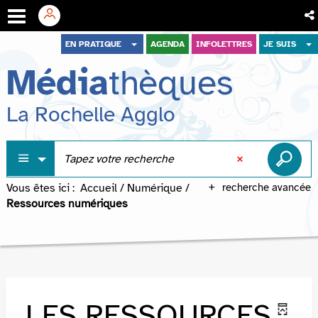
Aller
Aller
Aller
EN PRATIQUE
AGENDA
INFOLETTRES
JE SUIS
au
au
à
Média
thèques
menu
contenu
la
recherche
La Rochelle Agglo
Vous êtes ici :
Accueil
/
Numérique
/
recherche avancée
Ressources numériques
LES RESSOURCES