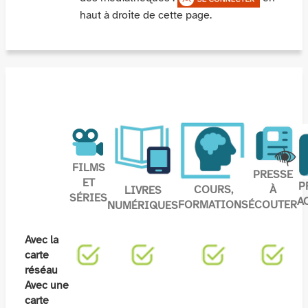
haut à droite de cette page.
FILMS
PRESSE
ET
P
COURS,
À
LIVRES
SÉRIES
A
FORMATIONS
ÉCOUTER
NUMÉRIQUES
Avec la
carte
réséau
Avec une
carte