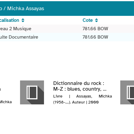
ip / Michka Assayas
calisation
Cote
veau 2 Musique
781.66 BOW
ulte Documentaire
781.66 BOW
Dictionnaire du rock :
a
M-Z : blues, country, ...
Livre | Assayas, Michka
ichka
(1958-....). Auteur | 2000