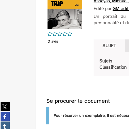
Assayas, Michka (1
Edité par
GM éditi
Un portrait du 
personnalité et de
/5
0
avis
SUJET
Sujets
Classification
Se procurer le document
Partager
sur
Partager
Pour réserver un exemplaire, il est néce
twitter
sur
(Nouvelle
Partager
facebook