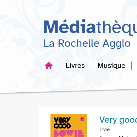
Aller
Aller
Aller
au
au
à
menu
contenu
la
Média
thèq
recherche
La Rochelle Agglo
Livres
Musique
Very goo
Livre