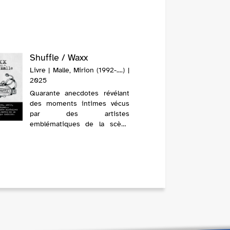
Shuffle / Waxx
Bob Dy
times /
Livre | Malle, Mirion (1992-....) |
Livre | B
2025
2025
Quarante anecdotes révélant
Une étu
des moments intimes vécus
Bob Dyla
par des artistes
regard d
emblématiques de la scène
littérat
musicale, des années 1970
moderne
aux années 2020, ainsi que
les secrets de fabrication de
leurs albums.