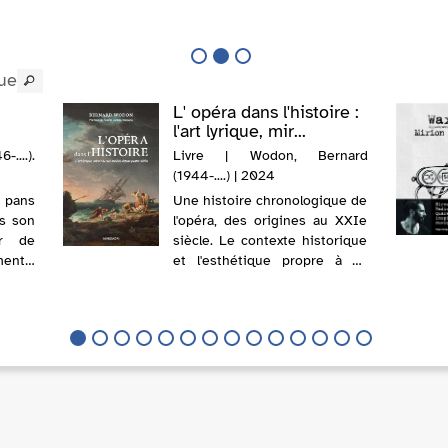
ue
L' opéra dans l'histoire :
l'art lyrique, mir...
....).
Livre | Wodon, Bernard
(1944-....) | 2024
 pans
Une histoire chronologique de
is son
l'opéra, des origines au XXIe
ar de
siècle. Le contexte historique
ents.
et l'esthétique propre à ce
e avec
genre musical sont analysés,
urtout
au fil des époques. Des
vec le
notices biographiques sur les
lequel
compositeurs d'Europe et
d'A...