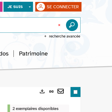
SE CONNECTER
JE SUIS
recherche avancée
dos
Patrimoine
Lien
Exports
permanent
Envoyer
(Nouvelle
par
2 exemplaires disponibles