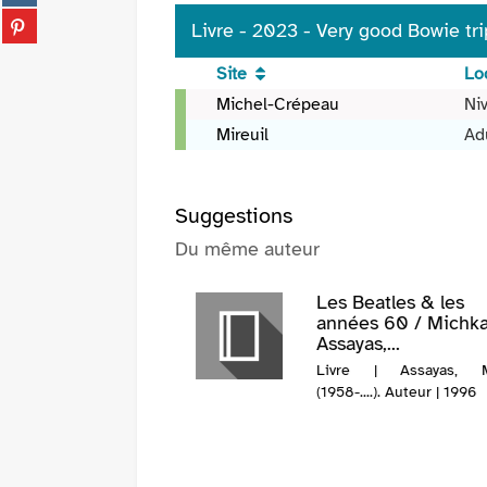
fenêtre)
sur
(Nouvelle
Partager
Livre - 2023 - Very good Bowie tr
tumblr
fenêtre)
sur
(Nouvelle
pinterest
Site
Lo
fenêtre)
(Nouvelle
Livre
Michel-Crépeau
Ni
fenêtre)
-
Mireuil
Ad
2023
-
Very
Suggestions
good
Bowie
Du même auteur
trip
/
Les Beatles & les
Michka
années 60 / Michk
Assayas
Assayas,...
Livre | Assayas, M
(1958-....). Auteur | 1996