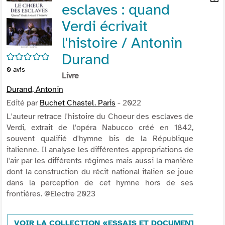
esclaves : quand
per
En
(Nou
par
Verdi écrivait
fenê
mai
l'histoire / Antonin
Durand
/5
0
avis
Livre
Durand, Antonin
Edité par
Buchet Chastel. Paris
- 2022
L'auteur retrace l'histoire du Choeur des esclaves de
Verdi, extrait de l'opéra Nabucco créé en 1842,
souvent qualifié d'hymne bis de la République
italienne. Il analyse les différentes appropriations de
l'air par les différents régimes mais aussi la manière
dont la construction du récit national italien se joue
dans la perception de cet hymne hors de ses
frontières. @Electre 2023
VOIR LA COLLECTION «ESSAIS ET DOCUMENTS»