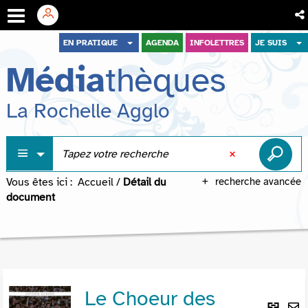
Aller
Aller
Aller
EN PRATIQUE
AGENDA
INFOLETTRES
JE SUIS
au
au
à
Média
thèques
menu
contenu
la
recherche
La Rochelle Agglo
Vous êtes ici :
Accueil
/
Détail du
recherche avancée
document
Le Choeur des
Lie