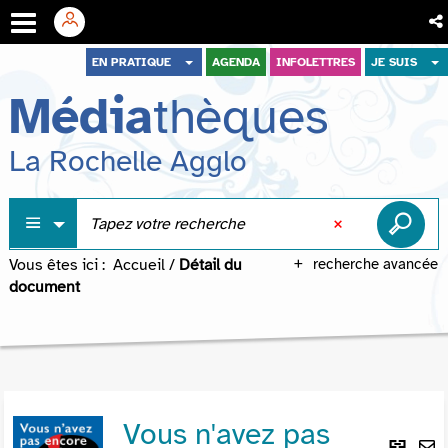
Aller
Aller
Aller
EN PRATIQUE
AGENDA
INFOLETTRES
JE SUIS
au
au
à
Média
thèques
menu
contenu
la
recherche
La Rochelle Agglo
Vous êtes ici :
Accueil
/
Détail du
recherche avancée
document
Vous n'avez pas
Lie