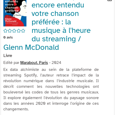
encore entendu
per
En
(Nou
par
votre chanson
fenê
mai
préférée : la
musique à l'heure
/5
du streaming /
0
avis
Glenn McDonald
Livre
Edité par
Marabout. Paris
- 2024
Ex data alchimiste au sein de la plateforme de
streaming Spotify, l'auteur retrace l'impact de la
révolution numérique dans l'industrie musicale. Il
décrit comment les nouvelles technologies ont
bouleversé les codes de tous les genres musicaux.
Il explore également l'évolution du paysage sonore
dans les années 2020 et interroge l'origine de ces
changements.