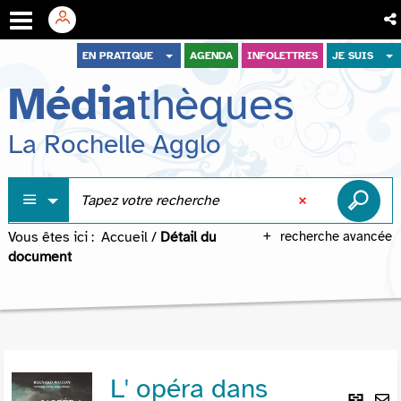
Aller
Aller
Aller
EN PRATIQUE
AGENDA
INFOLETTRES
JE SUIS
au
au
à
Média
thèques
menu
contenu
la
recherche
La Rochelle Agglo
Vous êtes ici :
Accueil
/
Détail du
recherche avancée
document
L' opéra dans
Lie