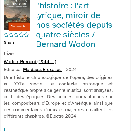
l'histoire : l'art
per
En
(Nou
par
lyrique, miroir de
fenê
mai
nos sociétés depuis
quatre siècles /
/5
Bernard Wodon
0
avis
Livre
Wodon, Bernard (1944-....)
Edité par
Mardaga. Bruxelles
- 2024
Une histoire chronologique de l'opéra, des origines
au XXIe siècle. Le contexte historique et
l'esthétique propre à ce genre musical sont analysés,
au fil des époques. Des notices biographiques sur
les compositeurs d'Europe et d'Amérique ainsi que
des commentaires d'oeuvres majeures émaillent les
différents chapitres. ©Electre 2024