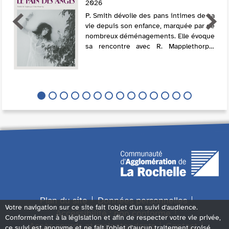
2026
P. Smith dévoile des pans intimes de sa
vie depuis son enfance, marquée par de
nombreux déménagements. Elle évoque
sa rencontre avec R. Mapplethorpe,
mais surtout son histoire d'amour avec
le guitariste F. Smith, avec lequel elle ...
Plan du site
Données personnelles
Votre navigation sur ce site fait l'objet d'un suivi d'audience.
Accessibilité : non conforme
Conformément à la législation et afin de respecter votre vie privée,
Accès sourds et malentendants
Contact
ce suivi est anonyme et ne fait l'objet d'aucun traitement croisé.