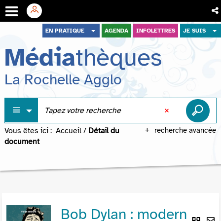
Aller
Aller
Aller
EN PRATIQUE
AGENDA
INFOLETTRES
JE SUIS
au
au
à
Média
thèques
menu
contenu
la
recherche
La Rochelle Agglo
Vous êtes ici :
Accueil
/
Détail du
recherche avancée
document
Bob Dylan : modern
Lie