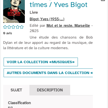
times / Yves Bigot
per
En
(Nou
par
Livre
fenê
mai
Bigot, Yves (1955-....)
Edité par
Mot et le reste. Marseille
-
/5
2025
0
avis
Une étude des chansons de Bob
Dylan et de leur apport au regard de la musique, de
la littérature et de la culture modernes.
VOIR LA COLLECTION «MUSIQUES»
AUTRES DOCUMENTS DANS LA COLLECTION «MUSIQ
SUJET
DESCRIPTION
Classification