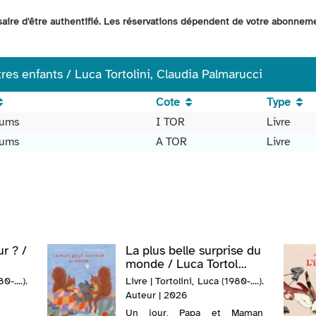
ssaire d'être authentifié. Les réservations dépendent de votre abonnem
res enfants / Luca Tortolini, Claudia Palmarucci
Cote
Type
bums
I TOR
Livre
bums
A TOR
Livre
r ? /
La plus belle surprise du
monde / Luca Tortol...
0-....).
Livre | Tortolini, Luca (1980-....).
Auteur | 2026
Un jour, Papa et Maman