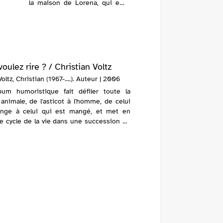
la maison de Lorena, qui est
très ancienne ; la maison de
Matteo, qui est petite mais
abrite onze personnes ; celle
de Lillo, près de la m...
oulez rire ? / Christian Voltz
Voltz, Christian (1967-....). Auteur | 2006
bum humoristique fait défiler toute la
animale, de l'asticot à l'homme, de celui
nge à celui qui est mangé, et met en
e cycle de la vie dans une succession de
ons pleines de surprises.