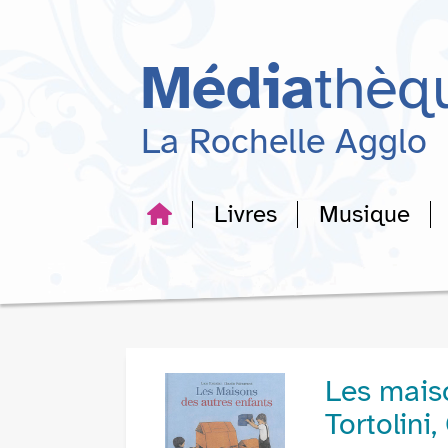
Aller
Aller
Aller
au
au
à
menu
contenu
la
Média
thèq
recherche
La Rochelle Agglo
Livres
Musique
Les maiso
Tortolini