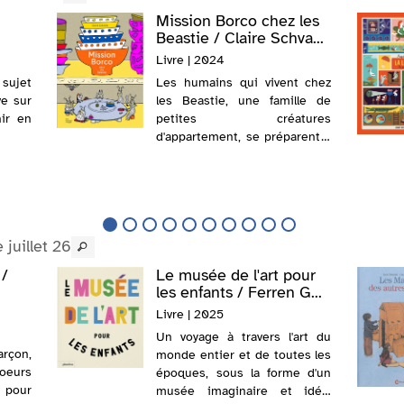
Mission Borco chez les
Beastie / Claire Schva...
Livre | 2024
 sujet
Les humains qui vivent chez
ve sur
les Beastie, une famille de
nir en
petites créatures
d'appartement, se préparent à
aller au parc avec leur fille.
Betty Beastie a invité son
amie Suzy Bouzman pour la
journée. Quand la petite fille
perd son Bo...
juillet 26
 /
Le musée de l'art pour
les enfants / Ferren G...
Livre | 2025
Un voyage à travers l'art du
arçon,
monde entier et de toutes les
oeurs
époques, sous la forme d'un
 pour
musée imaginaire et idéal