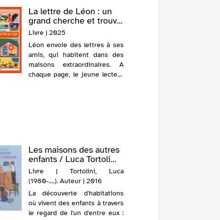
La lettre de Léon : un
De quel
grand cherche et trouv...
vent ? 
Livre | 2025
Livre 
(1975-....
Léon envoie des lettres à ses
amis, qui habitent dans des
Un peti
maisons extraordinaires. A
demande 
chaque page, le jeune lecteur
du vent,
est invité à chercher la lettre,
questio
ainsi que des animaux, des
croisen
objets et des personnages,
album c
dans une saynète fourmillant...
tactil
inscript
couvertu
Les maisons des autres
enfants / Luca Tortoli...
Livre | Tortolini, Luca
(1980-....). Auteur | 2016
La découverte d'habitations
où vivent des enfants à travers
le regard de l'un d'entre eux :