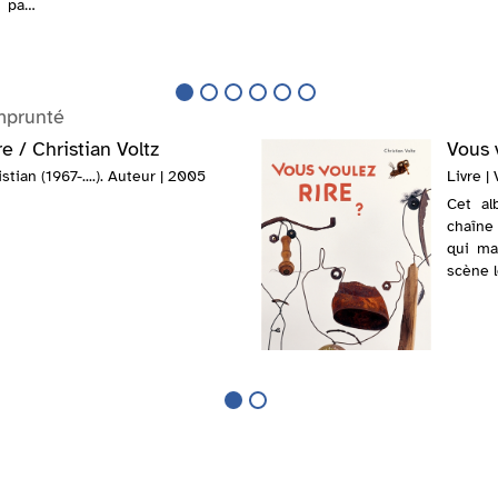
r pays
constitué de onze galeries et
 leurs
de 128 salles dédiées à la
sculpture, à la peinture ou
encore à la photographie. Avec
d...
mprunté
e / Christian Voltz
Vous v
istian (1967-....). Auteur | 2005
Livre | 
Cet al
chaîne 
qui ma
scène l
situati