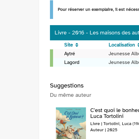
Pour réserver un exemplaire, il est néce
Livre - 2016 - Les maisons des aut
Site
Localisation
Livre
Aytré
Jeunesse Al
-
Lagord
Jeunesse Al
2016
-
Les
Suggestions
maisons
des
Du même auteur
autres
enfants
C'est quoi le bonheu
/
Luca Tortolini
Luca
Livre | Tortolini, Luca (198
Tortolini,
Auteur | 2025
Claudia