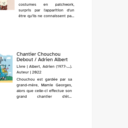
costumes en patchwork,
surpris par l'apparition d'un
être qu'ils ne connaissent pas.
@Electre 2016
Chantier Chouchou
Mon to
Debout / Adrien Albert
Girel
Livre | Albert, Adrien (1977-....).
Livre 
Auteur | 2022
(1970-....
Chouchou est gardée par sa
Deux enf
grand-mère, Mamie Georges,
les mai
alors que celle-ci effectue son
rencontr
grand chantier d'été.
découvre
Ensemble, elles vident la
d'arc
maison et nettoient tout : les
d'aménag
meubles, les jouets, les murs
mesure,
et les fenêtres. Après tous ces
futur lo
eff...