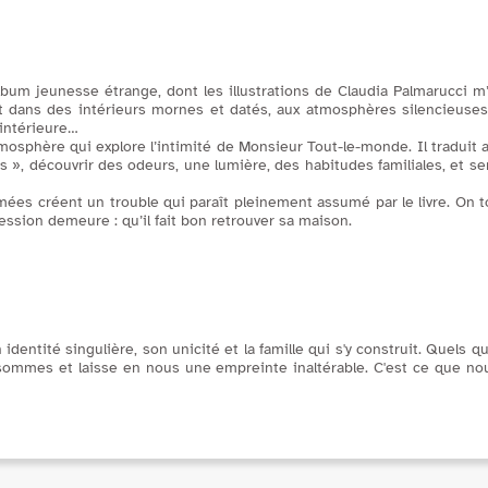
bum jeunesse étrange, dont les illustrations de Claudia Palmarucci m
 dans des intérieurs mornes et datés, aux atmosphères silencieuses 
 intérieure…
atmosphère qui explore l’intimité de Monsieur Tout-le-monde. Il traduit
es », découvrir des odeurs, une lumière, des habitudes familiales, et 
ées créent un trouble qui paraît pleinement assumé par le livre. On to
ession demeure : qu’il fait bon retrouver sa maison.
dentité singulière, son unicité et la famille qui s'y construit. Quels qu
sommes et laisse en nous une empreinte inaltérable. C'est ce que nou