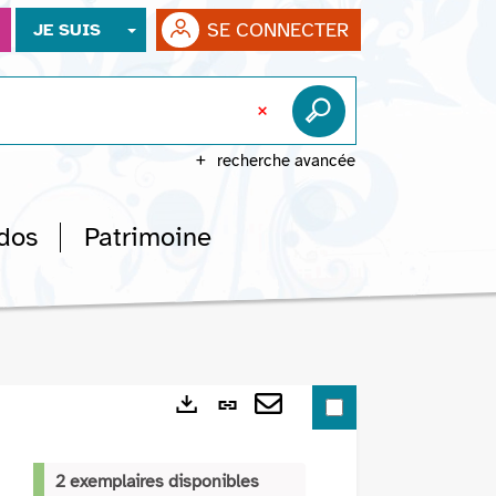
SE CONNECTER
JE SUIS
recherche avancée
dos
Patrimoine
Lien
Exports
permanent
Envoyer
(Nouvelle
par
2 exemplaires disponibles