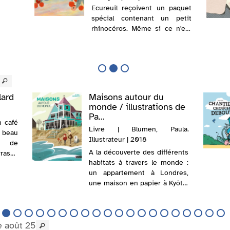
Ecureuil reçoivent un paquet
spécial contenant un petit
rhinocéros. Même si ce n'est
pas ce à quoi ils s'attendaient,
ils prennent soin de leur petit.
En grandissant, malgré les
différences, ils ne cessent j...
lard
Maisons autour du
monde / illustrations de
Pa...
n café
Livre | Blumen, Paula.
u beau
Illustrateur | 2018
e de
A la découverte des différents
rasse
habitats à travers le monde :
 met à
un appartement à Londres,
ute de
une maison en papier à Kyôto,
mi le
une maison flottante en
it de
Birmanie ou une maison en
bois en Islande. @Electre
e août 25
2020