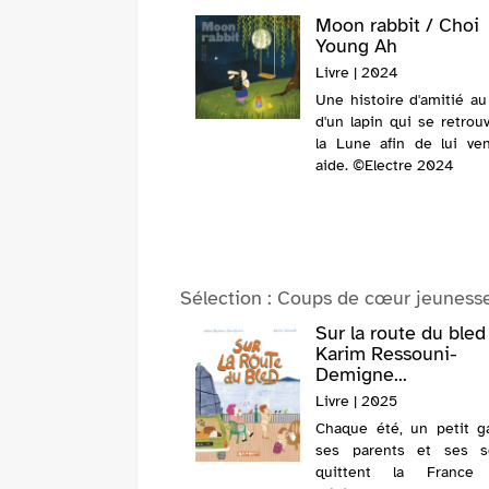
-Amédée,
Moon rabbit / Choi
ateur /
Young Ah
doline Raisson
Livre | 2024
| 2025
Une histoire d'amitié au
Amédée est un têtard
d'un lapin qui se retrou
iné à accomplir de
la Lune afin de lui ve
es choses. Ses 4.567
aide. ©Electre 2024
 et soeurs sont un peu
 de lui, d'autant qu'en
ssant, le petit crapaud
montre aucune
position particulière.
Sélection
: Coups de cœur jeunesse 
anger de vie,...
entaire mon cher
Sur la route du bled
son ! : enquêtes à
Karim Ressouni-
Demigne...
| 2025
Livre | 2025
ecteur Wouafson a huit
Chaque été, un petit g
es à mener à Londres.
ses parents et ses s
ut-carton dans lequel
quittent la France