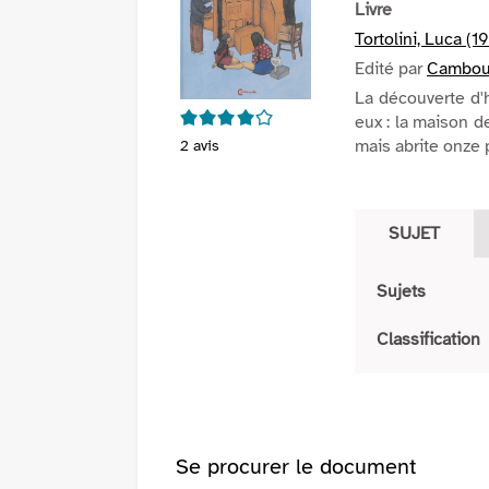
Livre
Tortolini, Luca (19
Edité par
Cambour
La découverte d'h
4/5
eux : la maison d
mais abrite onze p
2
avis
SUJET
Sujets
Classification
Se procurer le document