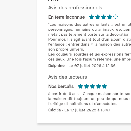
Avis des professionnels
4/5
En terre inconnue
"Les maisons des autres enfants » est un al
personnages, humains ou animaux, évoluent
n’était pas tellement porté sur la décoration
Pour moi, il s’agit avant tout d’un album d’
l’enfance : entrer dans « la maison des autr
son propre univers.
Les couleurs sourdes et les expressions ferm
ces lieux. Une fois l’album refermé, une impr
Delphine
- Le 07 juillet 2026 à 12:06
Avis des lecteurs
5/5
Nos bercails
à partir de 6 ans - Chaque maison abrite son i
la maison dit toujours un peu de qui nous 
florilège d'habitations et d'anecdotes.
Cécilia
- Le 17 juillet 2025 à 13:47