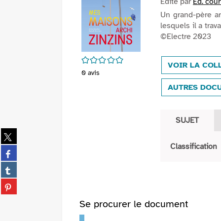
Edité par
Ed. cour
Un grand-père arc
lesquels il a trav
©Electre 2023
/5
VOIR LA COL
0
avis
AUTRES DOC
SUJET
Partager
sur
Classification
Partager
twitter
sur
(Nouvelle
Partager
facebook
fenêtre)
sur
(Nouvelle
Partager
tumblr
fenêtre)
sur
(Nouvelle
Se procurer le document
pinterest
fenêtre)
(Nouvelle