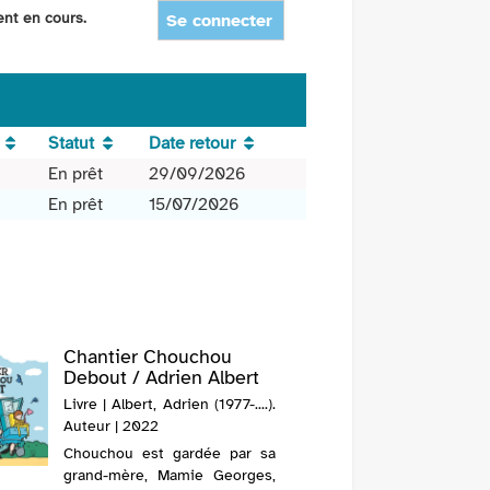
ent en cours.
Se connecter
Statut
Date retour
En prêt
29/09/2026
En prêt
15/07/2026
Chantier Chouchou
Mon to
Debout / Adrien Albert
Girel
Livre | Albert, Adrien (1977-....).
Livre 
Auteur | 2022
(1970-....
Chouchou est gardée par sa
Deux enf
grand-mère, Mamie Georges,
les mai