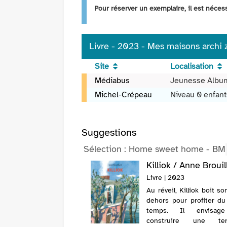
fenêtre)
Pour réserver un exemplaire, il est néce
Livre - 2023 - Mes maisons archi z
Site
Localisation
Livre
Médiabus
Jeunesse Albu
-
Michel-Crépeau
Niveau 0 enfant
2023
-
Mes
Suggestions
maisons
archi
Sélection
: Home sweet home - BM
zinzins
ueule-du-Loup /
Killiok / Anne Brouil
/
Pessan
Livre | 2023
Arthur
 Pessan, Éric (1970-....).
Dreyfus
Au réveil, Killiok boit so
 | 2021
dehors pour profiter d
 que de rester en ville
temps. Il envisag
e confinement, Jo, son
construire une ter