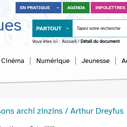
EN PRATIQUE
AGENDA
INFOLETTRES
ues
PARTOUT
Vous êtes ici :
Accueil
/
Détail du document
Cinéma
Numérique
Jeunesse
A
ns archi zinzins / Arthur Dreyfus