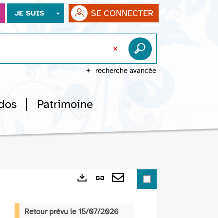
SE CONNECTER
JE SUIS
recherche avancée
dos
Patrimoine
Lien
Exports
permanent
Envoyer
(Nouvelle
par
Retour prévu le 15/07/2026