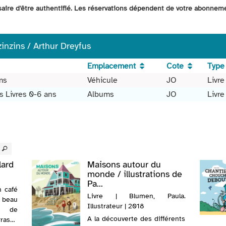
ssaire d'être authentifié. Les réservations dépendent de votre abonnem
inzins / Arthur Dreyfus
Emplacement
Cote
Type
ms
Véhicule
JO
Livre
s Livres 0-6 ans
Albums
JO
Livre
lard
Maisons autour du
monde / illustrations de
Pa...
n café
Livre | Blumen, Paula.
u beau
Illustrateur | 2018
e de
A la découverte des différents
rasse