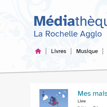
Aller
Aller
Aller
au
au
à
menu
contenu
la
Média
thèq
recherche
La Rochelle Agglo
Livres
Musique
Mes maiso
Livre