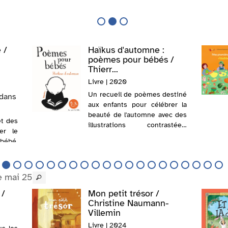
à penser les uns aux autres et
comment cette amitié leur
permet de rester ensemble,
au-delà...
 /
Haïkus d'automne :
poèmes pour bébés /
Thierr...
Livre | 2020
Un recueil de poèmes destiné
 dans
aux enfants pour célébrer la
beauté de l'automne avec des
et des
illustrations contrastées.
er le
@Electre 2020
bébé.
t une
t une
e mai 25
 /
Mon petit trésor /
Christine Naumann-
Villemin
Livre | 2024