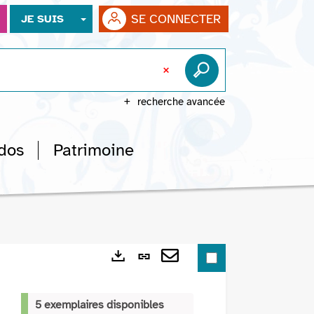
SE CONNECTER
JE SUIS
recherche avancée
dos
Patrimoine
Lien
Exports
permanent
Envoyer
(Nouvelle
par
5 exemplaires disponibles