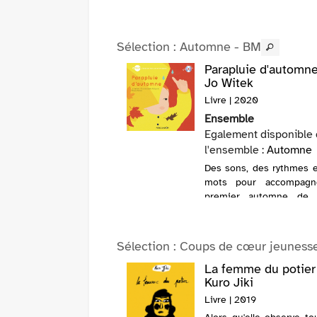
Sélection
: Automne - BM
utomne africain /
Parapluie d'automne
hanie Lapointe
Jo Witek
 2021
Livre | 2020
Ensemble
 Cloutier
, 4
Egalement disponible
l'ensemble :
Automne
Cloutier est de retour
s transporte, avec elle,
Des sons, des rythmes 
anda !En compagnie de
mots pour accompagn
re, de Léonie et de la
premier automne de 
e celle-ci, Fanny prend
Avec un CD comprenan
te pour visiter le refuge
lecture du texte e
 chimpanzés que sa
musique. @Electre 2020
Sélection
: Coups de cœur jeuness
d-mère dirige. Les
..
ban / Adrien
La femme du potier
nge
Kuro Jiki
 2016
Livre | 2019