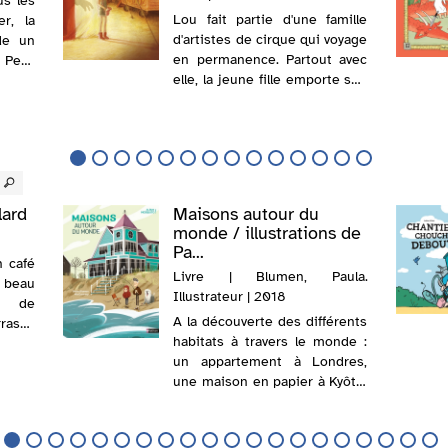
us les
Lou fait partie d'une famille
er, la
d'artistes de cirque qui voyage
de un
en permanence. Partout avec
 Petit
elle, la jeune fille emporte son
e dans
petit sac dans lequel elle
parler
cache un petit trésor. Hormis
 prix.
elle, personne ne peut le
toucher ou le regarder.
lard
Maisons autour du
monde / illustrations de
Pa...
n café
Livre | Blumen, Paula.
u beau
Illustrateur | 2018
e de
A la découverte des différents
rasse
habitats à travers le monde :
 met à
un appartement à Londres,
ute de
une maison en papier à Kyôto,
mi le
une maison flottante en
it de
Birmanie ou une maison en
bois en Islande. @Electre