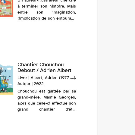
Un auteur-illustrateur cherche
Fougère
à terminer son histoire. Mais
même in
entre son imagination,
trouve
l'implication de son entourage
envelopp
et la révolte de ses
lettres
personnages, il n'est pas près
rassure,
d'y mettre un point final.
elle par
découvre
pour une 
Chantier Chouchou
Mon to
Debout / Adrien Albert
Girel
Livre | Albert, Adrien (1977-....).
Livre 
Auteur | 2022
(1970-....
Chouchou est gardée par sa
Deux enf
grand-mère, Mamie Georges,
les mai
alors que celle-ci effectue son
rencontr
grand chantier d'été.
découvre
Ensemble, elles vident la
d'arc
maison et nettoient tout : les
d'aménag
meubles, les jouets, les murs
mesure,
et les fenêtres. Après tous ces
futur lo