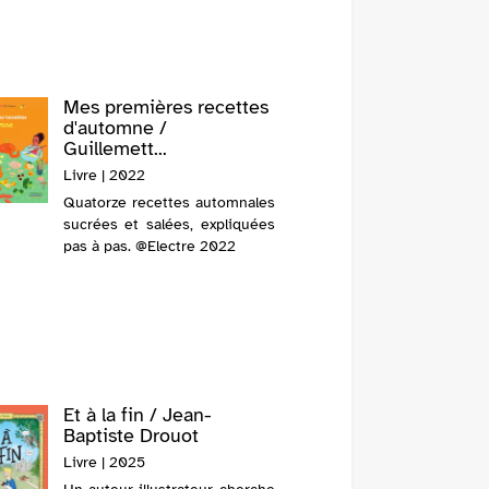
passe au dehors : les animaux
se mettent à l'abri, la terre
absorbe l'eau qui tombe du
ciel, etc., puis chacun retourne
Mes premières recettes
à ses activités.
La dans
d'automne /
Zeman
Guillemett...
Livre | 2
Livre | 2022
C'est l'a
Quatorze recettes automnales
danser 
sucrées et salées, expliquées
dans la f
pas à pas. @Electre 2022
famille o
gourmand
des risq
piquer pa
a des épi
Et à la fin / Jean-
La mys
Baptiste Drouot
invitat
Fowles
Livre | 2025
Livre | 2