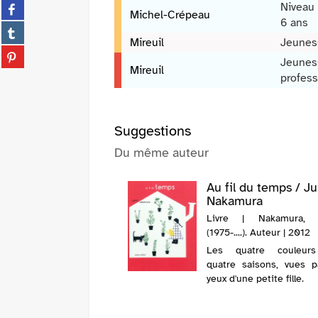
Partager
Niveau 
twitter
Nakamura
Michel-Crépeau
sur
6 ans
(Nouvelle
Partager
facebook
fenêtre)
Mireuil
Jeunes
sur
(Nouvelle
Partager
tumblr
Jeunes
fenêtre)
sur
Mireuil
(Nouvelle
profess
pinterest
fenêtre)
(Nouvelle
fenêtre)
Suggestions
Du même auteur
Au fil du temps / J
Nakamura
Livre | Nakamura, 
(1975-....). Auteur | 2012
Les quatre couleur
quatre saisons, vues p
yeux d'une petite fille.