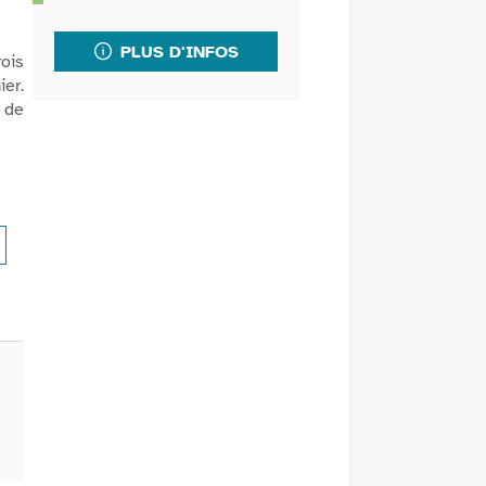
fenêtre)
mail
PLUS D'INFOS
ois
ier.
r de