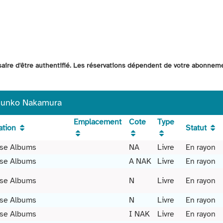
ssaire d'être authentifié. Les réservations dépendent de votre abonnem
 Junko Nakamura
Emplacement
Cote
Type
ation
Statut
se Albums
NA
Livre
En rayon
se Albums
A NAK
Livre
En rayon
se Albums
N
Livre
En rayon
se Albums
N
Livre
En rayon
se Albums
I NAK
Livre
En rayon