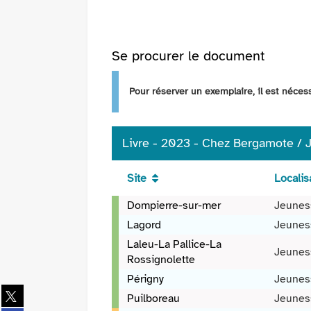
Se procurer le document
Pour réserver un exemplaire, il est néce
Livre - 2023 - Chez Bergamote /
Site
Localis
Livre
Dompierre-sur-mer
Jeunes
-
Lagord
Jeunes
2023
Laleu-La Pallice-La
-
Jeunes
Rossignolette
Chez
Bergamote
Périgny
Jeunes
Partager
/
Puilboreau
Jeunes
sur
Junko