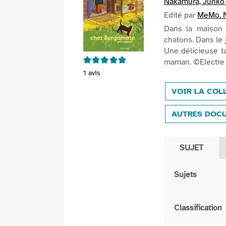
Nakamura, Junko (1
Edité par
MeMo. 
Dans la maison d
chatons. Dans le 
Une délicieuse ta
5/5
maman. ©Electre
1
avis
VOIR LA COL
AUTRES DOCU
SUJET
Sujets
Classification