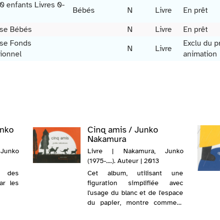
0 enfants Livres 0-
Bébés
N
Livre
En prêt
se Bébés
N
Livre
En prêt
se Fonds
Exclu du p
N
Livre
ionnel
animation
unko
Cinq amis / Junko
Nakamura
Junko
Livre | Nakamura, Junko
(1975-....). Auteur | 2013
s des
Cet album, utilisant une
ar les
figuration simplifiée avec
l'usage du blanc et de l'espace
du papier, montre comment
cinq amis séparés continuent