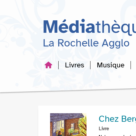
Aller
Aller
Aller
au
au
à
menu
contenu
la
Média
thèq
recherche
La Rochelle Agglo
Livres
Musique
Chez Ber
Livre