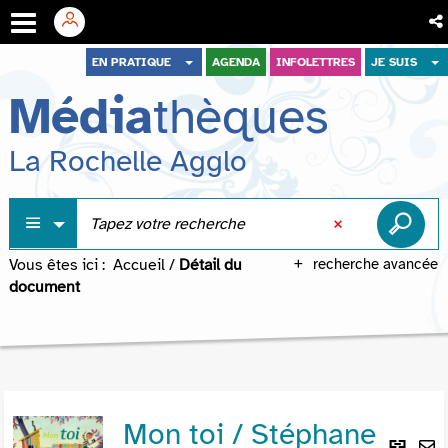
Aller
Aller
Aller
EN PRATIQUE
AGENDA
INFOLETTRES
JE SUIS
au
au
à
Média
thèques
menu
contenu
la
recherche
La Rochelle Agglo
Vous êtes ici :
Accueil
/
Détail du
recherche avancée
document
Mon toi / Stéphane
Lie