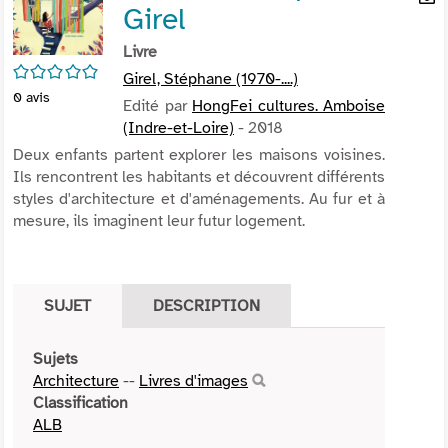
Girel
per
En
(Nou
par
Livre
fenê
mai
/5
Girel, Stéphane (1970-....)
0
avis
Edité par
HongFei cultures. Amboise
(Indre-et-Loire)
- 2018
Deux enfants partent explorer les maisons voisines.
Ils rencontrent les habitants et découvrent différents
styles d'architecture et d'aménagements. Au fur et à
mesure, ils imaginent leur futur logement.
SUJET
DESCRIPTION
Sujets
Architecture
--
Livres d'images
Classification
ALB