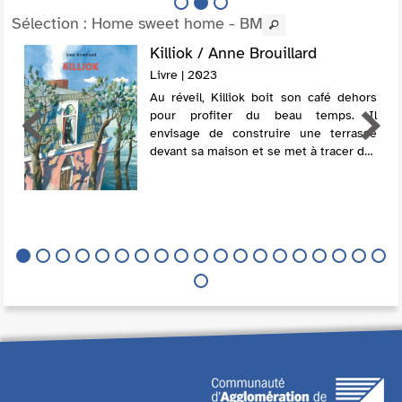
Sélection
: Home sweet home - BM
Killiok / Anne Brouillard
Livre | 2023
Au réveil, Killiok boit son café dehors
pour profiter du beau temps. Il
envisage de construire une terrasse
devant sa maison et se met à tracer des
plans. Il discute de son projet avec son
ami le chat Mystère. Satisfait de cette
j...