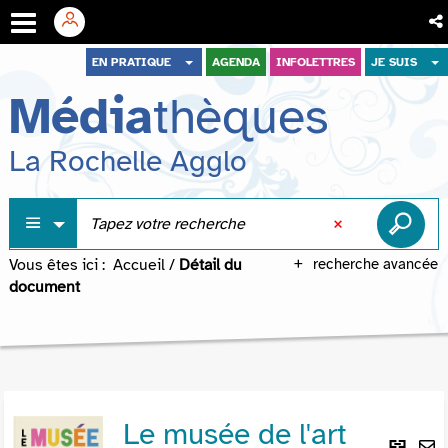
Aller
Aller
Aller
EN PRATIQUE
AGENDA
INFOLETTRES
JE SUIS
au
au
à
Média
thèques
menu
contenu
la
recherche
La Rochelle Agglo
Vous êtes ici :
Accueil
/
Détail du
recherche avancée
document
Le musée de l'art
Lie