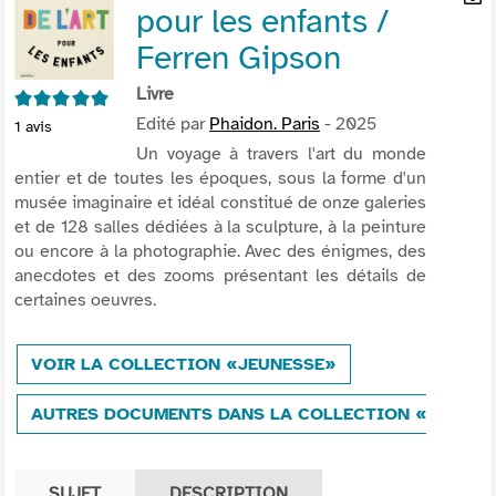
pour les enfants /
per
En
(Nou
par
Ferren Gipson
fenê
mai
Livre
5/5
Edité par
Phaidon. Paris
- 2025
1
avis
Un voyage à travers l'art du monde
entier et de toutes les époques, sous la forme d'un
musée imaginaire et idéal constitué de onze galeries
et de 128 salles dédiées à la sculpture, à la peinture
ou encore à la photographie. Avec des énigmes, des
anecdotes et des zooms présentant les détails de
certaines oeuvres.
VOIR LA COLLECTION «JEUNESSE»
AUTRES DOCUMENTS DANS LA COLLECTION «JEUNES
SUJET
DESCRIPTION