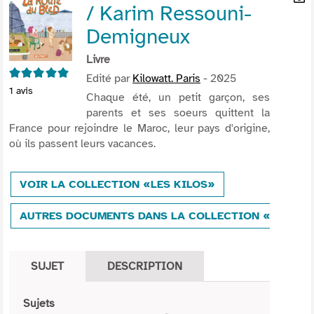
/ Karim Ressouni-
per
En
(Nou
par
Demigneux
fenê
mai
Livre
5/5
Edité par
Kilowatt. Paris
- 2025
1
avis
Chaque été, un petit garçon, ses
parents et ses soeurs quittent la
France pour rejoindre le Maroc, leur pays d'origine,
où ils passent leurs vacances.
VOIR LA COLLECTION «LES KILOS»
AUTRES DOCUMENTS DANS LA COLLECTION «LES KI
SUJET
DESCRIPTION
Sujets