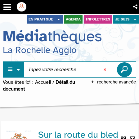
Aller
Aller
Aller
EN PRATIQUE
AGENDA
INFOLETTRES
JE SUIS
au
au
à
Média
thèques
menu
contenu
la
recherche
La Rochelle Agglo
Vous êtes ici :
Accueil
/
Détail du
recherche avancée
document
Sur la route du bled
Lie