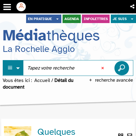
Aller
Aller
Aller
EN PRATIQUE
AGENDA
INFOLETTRES
JE SUIS
au
au
à
Média
thèques
menu
contenu
la
recherche
La Rochelle Agglo
Vous êtes ici :
Accueil
/
Détail du
recherche avancée
document
Quelques
Lie