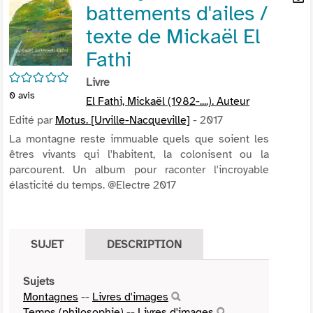
battements d'ailes /
per
En
(Nou
par
texte de Mickaël El
fenê
mai
Fathi
/5
Livre
0
avis
El Fathi, Mickaël (1982-....). Auteur
Edité par
Motus. [Urville-Nacqueville]
- 2017
La montagne reste immuable quels que soient les
êtres vivants qui l'habitent, la colonisent ou la
parcourent. Un album pour raconter l'incroyable
élasticité du temps. @Electre 2017
SUJET
DESCRIPTION
Sujets
Montagnes
--
Livres d'images
Temps (philosophie)
--
Livres d'images