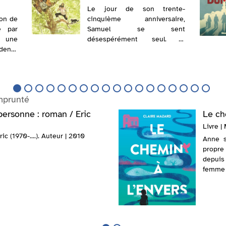
Le jour de son trente-
son de
cinquième anniversaire,
é par
Samuel se sent
, une
désespérément seul. Il
ente
compose le numéro de
et de
téléphone de son enfance et
e qui
tombe sur lui-même à l'âge de
r de
10 ans. Chaque soir, s'engage
 ses
un dialogue entre ces deux
mprunté
tis...
versions d...
personne : roman / Eric
Le ch
Livre | 
ric (1970-....). Auteur | 2010
Anne s
propre
depuis 
femme 
à ses 3
...