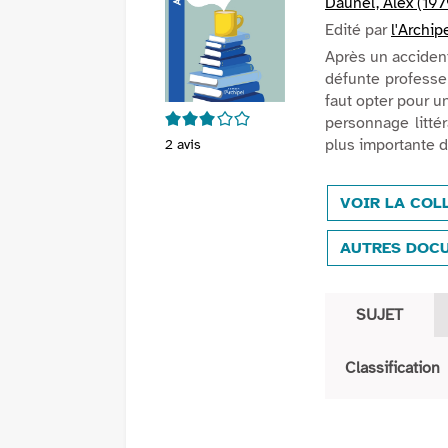
Daunel, Alex (1979
Edité par
l'Archip
Après un accident
défunte professeur
faut opter pour un
3/5
personnage littér
plus importante 
2
avis
VOIR LA COL
AUTRES DOCU
SUJET
Classification