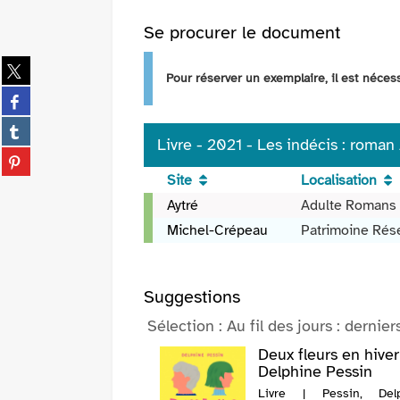
Se procurer le document
Partager
Pour réserver un exemplaire, il est néce
sur
Partager
twitter
sur
(Nouvelle
Partager
facebook
fenêtre)
Livre - 2021 - Les indécis : roman
sur
(Nouvelle
Partager
tumblr
fenêtre)
sur
Site
Localisation
(Nouvelle
pinterest
Livre
fenêtre)
Aytré
Adulte Romans
(Nouvelle
-
Michel-Crépeau
Patrimoine Rés
fenêtre)
2021
-
Les
Suggestions
indécis
:
Sélection
: Au fil des jours : dernier
roman
nheur est au fond
Deux fleurs en hiver
/
uloir à gauche / ...
Delphine Pessin
Alex
 Erre, J. M. (1971-....).
Livre | Pessin, Delp
Daunel