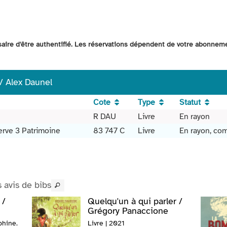
ssaire d'être authentifié. Les réservations dépendent de votre abonnem
 / Alex Daunel
Cote
Type
Statut
R DAU
Livre
En rayon
erve 3 Patrimoine
83 747 C
Livre
En rayon, co
s avis de bibs
 /
Quelqu'un à qui parler /
Grégory Panaccione
hine.
Livre | 2021