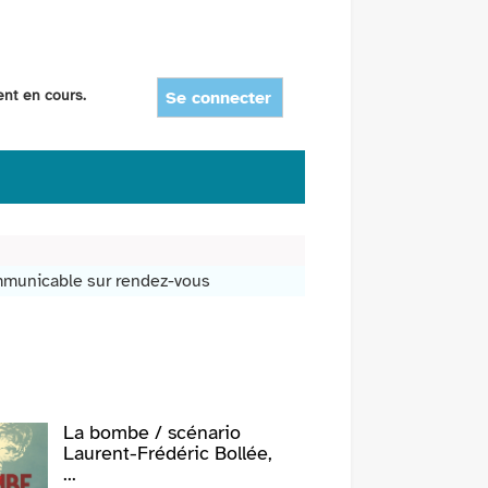
ent en cours.
Se connecter
mmunicable sur rendez-vous
La bombe / scénario
Chez to
Laurent-Frédéric Bollée,
Marian
...
Livre | 2