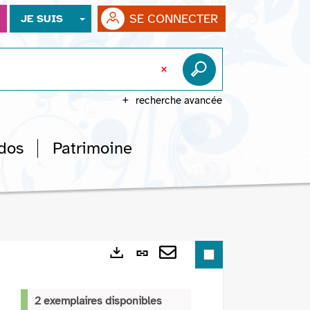
SE CONNECTER
JE SUIS
recherche avancée
dos
Patrimoine
Lien
Exports
permanent
Envoyer
(Nouvelle
par
2 exemplaires disponibles