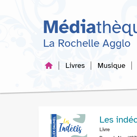
Aller
Aller
Aller
au
au
à
menu
contenu
la
Média
thèq
recherche
La Rochelle Agglo
Livres
Musique
Les indéc
Livre