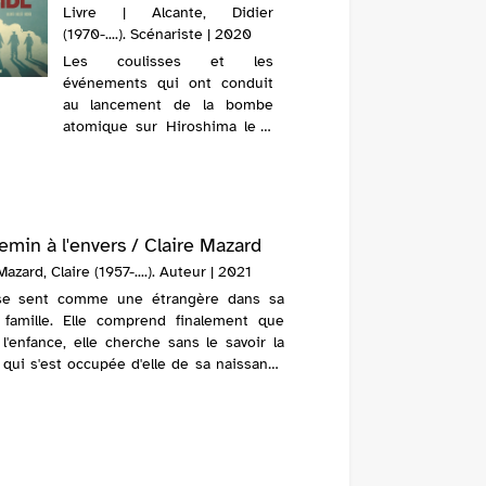
Livre | Alcante, Didier
Un jour
(1970-....). Scénariste | 2020
dans la 
Les coulisses et les
immeuble
événements qui ont conduit
l'enfant
au lancement de la bombe
des diff
atomique sur Hiroshima le 6
vivent à
août 1945. Cet album retrace
les Lap
le rôle des différents acteurs,
s'affaire
connus ou inconnus, hommes
d'...
politiques, ingénieurs,
scientifiques, co...
emin à l'envers / Claire Mazard
Mazard, Claire (1957-....). Auteur | 2021
e sent comme une étrangère dans sa
 famille. Elle comprend finalement que
l'enfance, elle cherche sans le savoir la
qui s'est occupée d'elle de sa naissance
 ans. Elle enquête alors pour comprendre