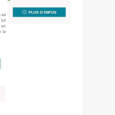
fenêtre)
mail
PLUS D'INFOS
, sa
 lui
i un
n la