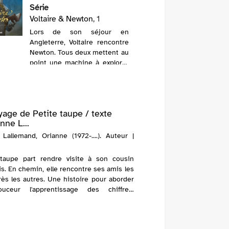
Série
Une lumi
hautes h
Voltaire & Newton
, 1
puis s'en
Lors de son séjour en
est invit
Angleterre, Voltaire rencontre
2021
Newton. Tous deux mettent au
point une machine à explorer
l'espace, le Forslo, application
de théories nouvelles et de
calculs rigoureux. @Electre
2021
yage de Petite taupe / texte
nne L...
 Lallemand, Orianne (1972-....). Auteur |
 taupe part rendre visite à son cousin
s. En chemin, elle rencontre ses amis les
ès les autres. Une histoire pour aborder
ceur l'apprentissage des chiffres.
re 2019