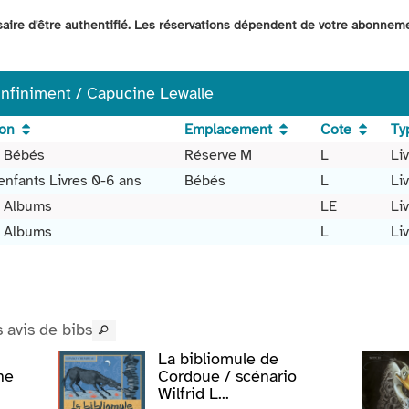
ssaire d'être authentifié. Les réservations dépendent de votre abonnem
 infiniment / Capucine Lewalle
ion
Emplacement
Cote
Ty
 Bébés
Réserve M
L
Li
enfants Livres 0-6 ans
Bébés
L
Li
 Albums
LE
Li
 Albums
L
Li
s avis de bibs
La bibliomule de
ne
Cordoue / scénario
Wilfrid L...