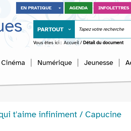
EN PRATIQUE
AGENDA
INFOLETTRES
ues
PARTOUT
Vous êtes ici :
Accueil
/
Détail du document
Cinéma
Numérique
Jeunesse
A
ui t'aime infiniment / Capucine