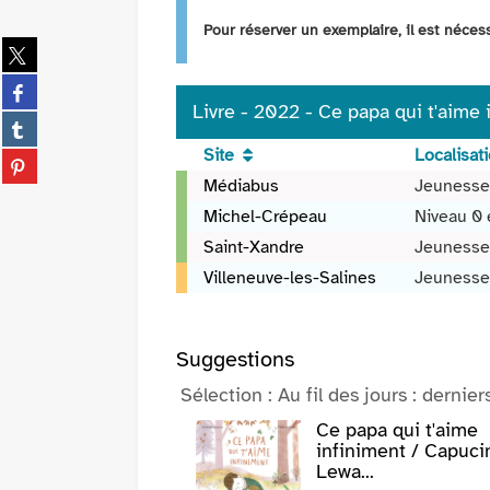
Pour réserver un exemplaire, il est néce
Partager
sur
Partager
twitter
sur
Livre - 2022 - Ce papa qui t'aime
(Nouvelle
Partager
facebook
fenêtre)
sur
Site
Localisat
(Nouvelle
Partager
tumblr
fenêtre)
Livre
sur
Médiabus
Jeunesse
(Nouvelle
-
pinterest
Michel-Crépeau
Niveau 0 
fenêtre)
2022
(Nouvelle
Saint-Xandre
Jeunesse
-
fenêtre)
Ce
Villeneuve-les-Salines
Jeunesse
papa
qui
t'aime
Suggestions
infiniment
Sélection
: Au fil des jours : dernier
/
Capucine
ce que dit Manon
Ce papa qui t'aime
Lewalle
rai : roman / Mano...
infiniment / Capuci
Lewa...
 2021