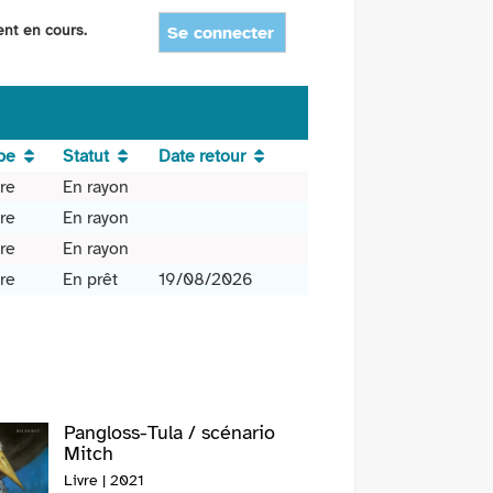
ent en cours.
Se connecter
pe
Statut
Date retour
vre
En rayon
vre
En rayon
vre
En rayon
vre
En prêt
19/08/2026
Pangloss-Tula / scénario
Une nui
Mitch
Anne C
Livre | 2021
Livre | 2