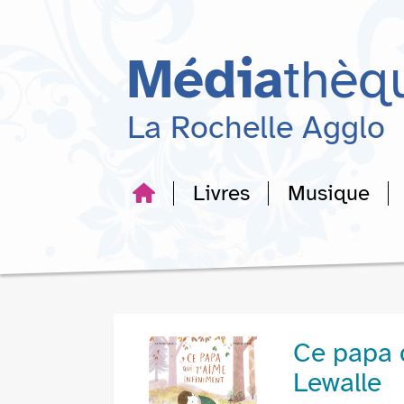
Aller
Aller
Aller
au
au
à
menu
contenu
la
Média
thèq
recherche
La Rochelle Agglo
Livres
Musique
Ce papa q
Lewalle