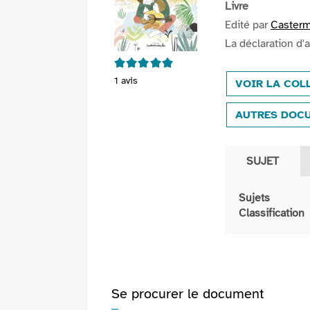
Livre
Edité par
Casterm
La déclaration d'
5/5
1
avis
VOIR LA CO
AUTRES DOC
SUJET
Sujets
Classification
Se procurer le document