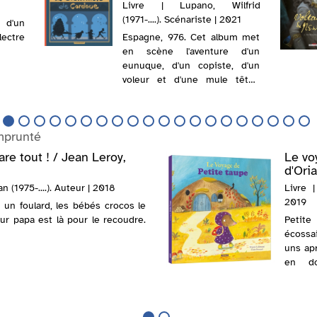
Livre | Lupano, Wilfrid
(1971-....). Scénariste | 2021
 d'un
ectre
Espagne, 976. Cet album met
en scène l'aventure d'un
eunuque, d'un copiste, d'un
voleur et d'une mule têtue
pour sauver les ultimes
vestiges de la culture. W.
Lupano a reçu le prix Jacques
mprunté
Lob 2021 pour l'ensemble de
son oeuvre. @...
re tout ! / Jean Leroy,
Le vo
d'Oria
an (1975-....). Auteur | 2018
Livre |
2019
 un foulard, les bébés crocos le
eur papa est là pour le recoudre.
Petite
écossai
uns apr
en dou
@Elect