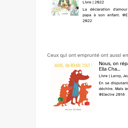
Livre | 2022
, 16 ans, entame une
La déclaration d'amour
on avec un éditeur de
papa à son enfant. @El
dessinée de trente ans
2022
né. Sa mère s'oppose à
histoire, cherchant à
er sa fille par tous les
s. Deux visions du
e et de l'amour
ntent. Au...
Ceux qui ont emprunté ont aussi e
Nous, on répa
Ella Cha...
Livre | Leroy, Je
En se disputant
déchire. Mais l
@Electre 2018