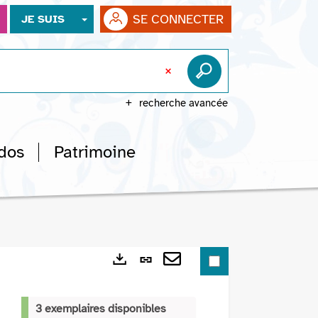
SE CONNECTER
JE SUIS
recherche avancée
dos
Patrimoine
Lien
Exports
permanent
Envoyer
(Nouvelle
par
3 exemplaires disponibles