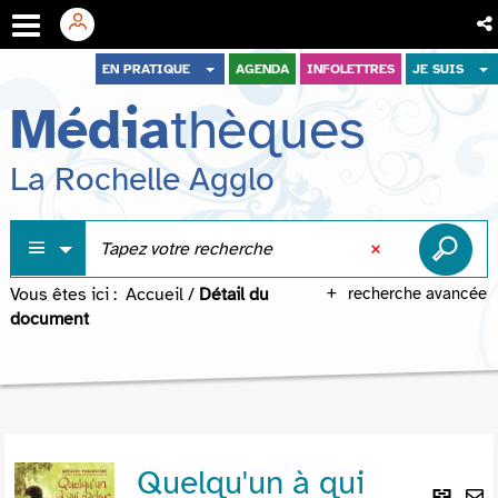
Aller
Aller
Aller
EN PRATIQUE
AGENDA
INFOLETTRES
JE SUIS
au
au
à
Média
thèques
menu
contenu
la
recherche
La Rochelle Agglo
Vous êtes ici :
Accueil
/
Détail du
recherche avancée
document
Quelqu'un à qui
Lie