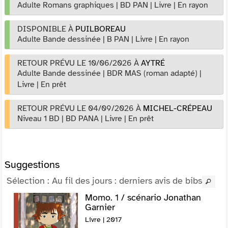
Adulte Romans graphiques
|
BD PAN
|
Livre
|
En rayon
DISPONIBLE À
PUILBOREAU
Adulte Bande dessinée
|
B PAN
|
Livre
|
En rayon
RETOUR PRÉVU LE 10/06/2026
À
AYTRÉ
Adulte Bande dessinée
|
BDR MAS (roman adapté)
|
Livre
|
En prêt
RETOUR PRÉVU LE 04/09/2026
À
MICHEL-CRÉPEAU
Niveau 1 BD
|
BD PANA
|
Livre
|
En prêt
Suggestions
Sélection
: Au fil des jours : derniers avis de bibs
Momo. 1 / scénario Jonathan
Garnier
Livre | 2017