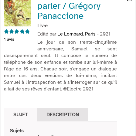
parler / Grégory
per
En
(Nou
par
Panaccione
fenê
mai
Livre
5/5
Edité par
Le Lombard. Paris
- 2021
1
avis
Le jour de son trente-cinquième
anniversaire, Samuel se sent
désespérément seul. Il compose le numéro de
téléphone de son enfance et tombe sur lui-même à
l'âge de 10 ans. Chaque soir, s'engage un dialogue
entre ces deux versions de lui-même, incitant
Samuel à l'introspection et à s'interroger sur ce qu'il
a fait de ses rêves d'enfant. @Electre 2021
SUJET
DESCRIPTION
Sujets