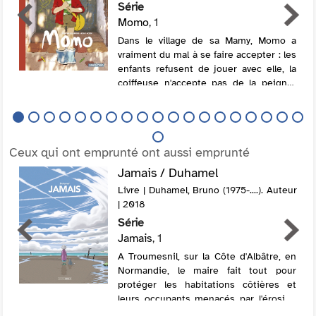
Série
Momo
, 1
Dans le village de sa Mamy, Momo a
vraiment du mal à se faire accepter : les
enfants refusent de jouer avec elle, la
coiffeuse n'accepte pas de la peigner
selon ses goûts, quand ce n'est pas la
poissonnière qui la traite de voleus...
Ceux qui ont emprunté ont aussi emprunté
Jamais / Duhamel
Livre | Duhamel, Bruno (1975-....). Auteur
| 2018
Série
Jamais
, 1
A Troumesnil, sur la Côte d'Albâtre, en
Normandie, le maire fait tout pour
protéger les habitations côtières et
leurs occupants menacés par l'érosion
de la falaise provoquée par la mer et le