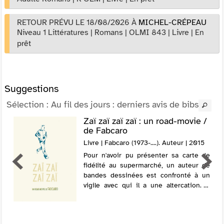
RETOUR PRÉVU LE 18/08/2026
À
MICHEL-CRÉPEAU
Niveau 1 Littératures
|
Romans
|
OLMI 843
|
Livre
|
En
prêt
Suggestions
Sélection
: Au fil des jours : derniers avis de bibs
Zaï zaï zaï zaï : un road-movie /
de Fabcaro
Livre | Fabcaro (1973-....). Auteur | 2015
Pour n'avoir pu présenter sa carte de
fidélité au supermarché, un auteur de
bandes dessinées est confronté à un
vigile avec qui il a une altercation. Il
parvient à s'enfuir et sa traque par la
police provoque une réaction en chaîn...