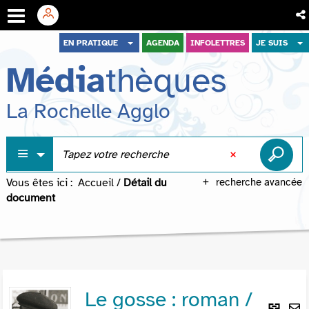
Aller
Aller
Aller
EN PRATIQUE
AGENDA
INFOLETTRES
JE SUIS
au
au
à
Média
thèques
menu
contenu
la
recherche
La Rochelle Agglo
Vous êtes ici :
Accueil
/
Détail du
recherche avancée
document
Le gosse : roman /
Lie