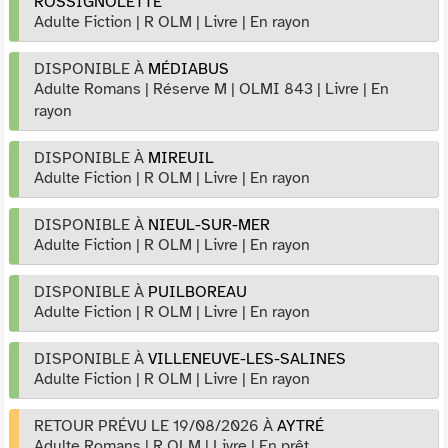
ROSSIGNOLETTE
Adulte Fiction
|
R OLM
|
Livre
|
En rayon
DISPONIBLE À
MÉDIABUS
Adulte Romans
|
Réserve M
|
OLMI 843
|
Livre
|
En
rayon
DISPONIBLE À
MIREUIL
Adulte Fiction
|
R OLM
|
Livre
|
En rayon
DISPONIBLE À
NIEUL-SUR-MER
Adulte Fiction
|
R OLM
|
Livre
|
En rayon
DISPONIBLE À
PUILBOREAU
Adulte Fiction
|
R OLM
|
Livre
|
En rayon
DISPONIBLE À
VILLENEUVE-LES-SALINES
Adulte Fiction
|
R OLM
|
Livre
|
En rayon
RETOUR PRÉVU LE 19/08/2026
À
AYTRÉ
Adulte Romans
|
R OLM
|
Livre
|
En prêt