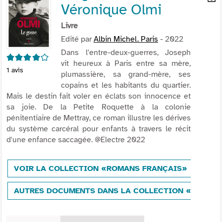
Véronique Olmi
per
En
(Nou
par
Livre
fenê
mai
Edité par
Albin Michel. Paris
- 2022
Dans l'entre-deux-guerres, Joseph
4/5
vit heureux à Paris entre sa mère,
1
avis
plumassière, sa grand-mère, ses
copains et les habitants du quartier.
Mais le destin fait voler en éclats son innocence et
sa joie. De la Petite Roquette à la colonie
pénitentiaire de Mettray, ce roman illustre les dérives
du système carcéral pour enfants à travers le récit
d'une enfance saccagée. @Electre 2022
VOIR LA COLLECTION «ROMANS FRANÇAIS»
AUTRES DOCUMENTS DANS LA COLLECTION «ROMAN