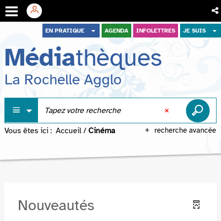
Aller
Aller
Aller
EN PRATIQUE
AGENDA
INFOLETTRES
JE SUIS
au
au
à
Média
thèques
menu
contenu
la
recherche
La Rochelle Agglo
Vous êtes ici :
Accueil
/
Cinéma
recherche avancée
Nouveautés