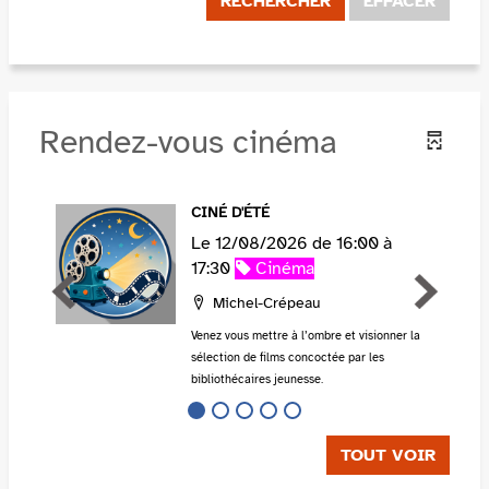
RECHERCHER
EFFACER
Rendez-vous cinéma
CINÉ D'ÉTÉ
Le 12/08/2026 de 16:00 à
Catégorie
17:30
Cinéma
Localisation
Michel-Crépeau
la
Venez vous mettre à l’ombre et visionner la
sélection de films concoctée par les
bibliothécaires jeunesse.
TOUT VOIR