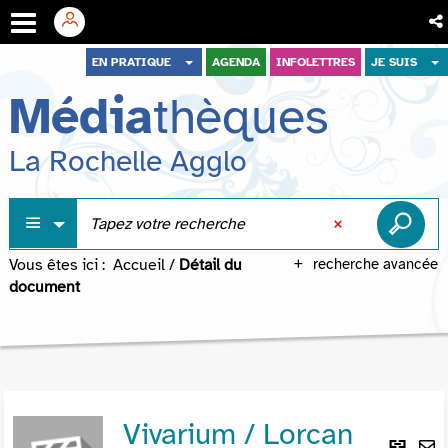
Aller
Aller
Aller
EN PRATIQUE
AGENDA
INFOLETTRES
JE SUIS
au
au
à
Média
thèques
menu
contenu
la
recherche
La Rochelle Agglo
Vous êtes ici :
Accueil
/
Détail du
recherche avancée
document
Vivarium / Lorcan
Lie