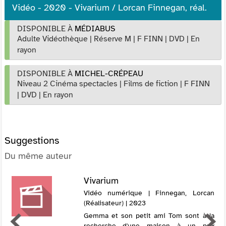
Vidéo - 2020 - Vivarium / Lorcan Finnegan, réal.
DISPONIBLE À
MÉDIABUS
Adulte Vidéothèque
|
Réserve M
|
F FINN
|
DVD
|
En
rayon
DISPONIBLE À
MICHEL-CRÉPEAU
Niveau 2 Cinéma spectacles
|
Films de fiction
|
F FINN
|
DVD
|
En rayon
Suggestions
Du même auteur
Vivarium
Vidéo numérique | Finnegan, Lorcan
(Réalisateur) | 2023
Gemma et son petit ami Tom sont à la
recherche d'une maison à un prix