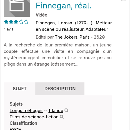
Finnegan, réal.
per
En
(Nou
par
Vidéo
fenê
mai
3/5
Finnegan, Lorcan (1979-...). Metteur
en scène ou réalisateur. Adaptateur
1
avis
Edité par
The Jokers. Paris
- 2020
A la recherche de leur première maison, un jeune
couple effectue une visite en compagnie d'un
mystérieux agent immobilier et se retrouve pris au
piège dans un étrange lotissement...
SUJET
DESCRIPTION
Sujets
Longs métrages
--
Irlande
Films de science-fiction
Classification
FSCF