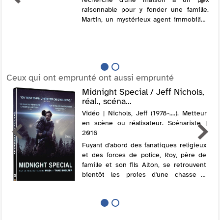
raisonnable pour y fonder une famille.
Martin, un mystérieux agent immobilier,
leur propose d'investir dans Yonder, un
lotissement en apparence parfait. Il
leur...
Ceux qui ont emprunté ont aussi emprunté
Midnight Special / Jeff Nichols,
réal., scéna...
Vidéo | Nichols, Jeff (1978-....). Metteur
en scène ou réalisateur. Scénariste |
2016
Fuyant d'abord des fanatiques religieux
et des forces de police, Roy, père de
famille et son fils Alton, se retrouvent
bientôt les proies d'une chasse à
l'homme à travers tout le pays,
mobilisant même les plus hautes
instances du ...