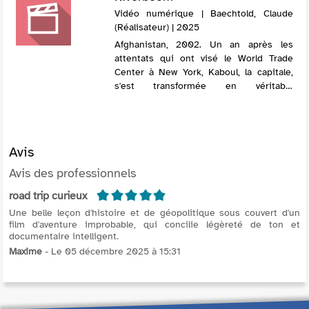
Vidéo numérique | Baechtold, Claude
(Réalisateur) | 2025
Afghanistan, 2002. Un an après les
attentats qui ont visé le World Trade
Center à New York, Kaboul, la capitale,
s'est transformée en véritable
fourmilière où des milliers d'étrangers,
journalistes, militaires, humanitaires, se
bo...
Avis
Avis des professionnels
5/5
road trip curieux
Une belle leçon d'histoire et de géopolitique sous couvert d'un
film d'aventure improbable, qui concilie légèreté de ton et
documentaire intelligent.
Maxime
- Le 05 décembre 2025 à 15:31