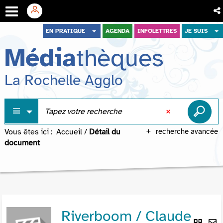
Aller
Aller
Aller
EN PRATIQUE
AGENDA
INFOLETTRES
JE SUIS
au
au
à
Média
thèques
menu
contenu
la
recherche
La Rochelle Agglo
Vous êtes ici :
Accueil
/
Détail du
recherche avancée
document
Riverboom / Claude
Lie