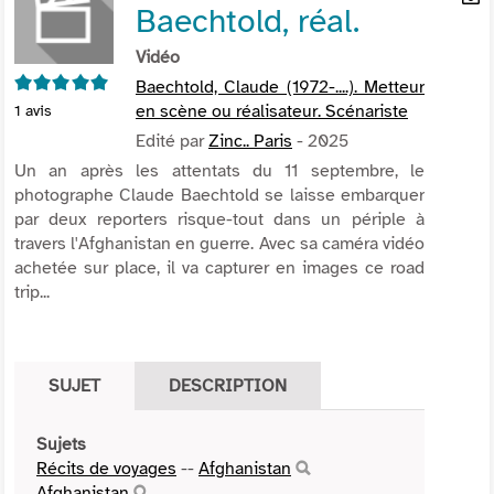
Baechtold, réal.
per
En
(Nou
par
Vidéo
fenê
mai
5/5
Baechtold, Claude (1972-....). Metteur
en scène ou réalisateur. Scénariste
1
avis
Edité par
Zinc.. Paris
- 2025
Un an après les attentats du 11 septembre, le
photographe Claude Baechtold se laisse embarquer
par deux reporters risque-tout dans un périple à
travers l'Afghanistan en guerre. Avec sa caméra vidéo
achetée sur place, il va capturer en images ce road
trip...
SUJET
DESCRIPTION
Sujets
Récits de voyages
--
Afghanistan
Afghanistan