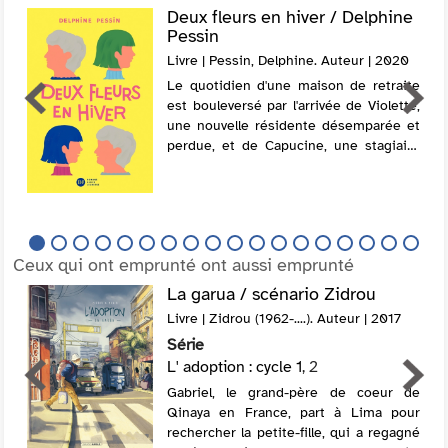
Deux fleurs en hiver / Delphine
Pessin
Livre | Pessin, Delphine. Auteur | 2020
Le quotidien d'une maison de retraite
est bouleversé par l'arrivée de Violette,
une nouvelle résidente désemparée et
perdue, et de Capucine, une stagiaire
qui change de couleur de perruque au
gré de ses humeurs et de son
apprentis...
Ceux qui ont emprunté ont aussi emprunté
La garua / scénario Zidrou
Livre | Zidrou (1962-....). Auteur | 2017
Série
L' adoption : cycle 1
, 2
Gabriel, le grand-père de coeur de
Qinaya en France, part à Lima pour
rechercher la petite-fille, qui a regagné