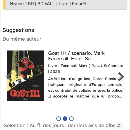
Niveau 1 BD
|
BD VALL
|
Livre
|
En prêt
Suggestions
Du même auteur
Gost 111 / scénario, Mark
Eacersall, Henri Sc...
Livre | Eacersall, Mark (19..-....). Scénariste
| 2020
Arrêté lors d'un go fast, Goran Stankovic,
trafiquant originaire d'Europe centrale,
est contraint de collaborer avec la police.
Il accepte le marché que lui propose
Alex, un ambitieux officier, et devient
son informateur sous le m...
Sélection
: Au fil des jours : derniers avis de bibs