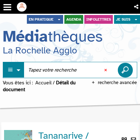
Aller
Aller
Aller
EN PRATIQUE
AGENDA
INFOLETTRES
JE SUIS
au
au
à
Média
thèques
menu
contenu
la
recherche
La Rochelle Agglo
Vous êtes ici :
Accueil
/
Détail du
recherche avancée
document
Tananarive /
Lie