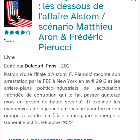
: les dessous de
per
En
(Nou
par
l'affaire Alstom /
fenê
mai
scénario Matthieu
4/5
Aron & Frédéric
1
avis
Pierucci
Livre
Edité par
Delcourt. Paris
- 2021
Patron d'une filiale d'Alstom, F. Pierucci raconte son
arrestation par le FBI à New York en avril 2013 et les
arrière-plans politico-industriels de l'accusation
infondée de corruption qui le fait passer quatorze
mois en prison de haute sécurité. Il explique les
manoeuvres de la justice américaine pour forcer son
groupe à vendre sa filiale stratégique d'énergie à
General Electric. @Electre 2022