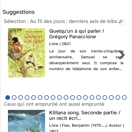
Suggestions
Sélection
: Au fil des jours : derniers avis de bibs
Quelqu'un à qui parler /
Grégory Panaccione
Livre | 2021
Le jour de son trente-cinquième
anniversaire, Samuel se sent
désespérément seul. Il compose le
numéro de téléphone de son enfance
et tombe sur lui-même à l'âge de 10
ans. Chaque soir, s'engage un dialogue
entre ces deux versions d...
Ceux qui ont emprunté ont aussi emprunté
Kililana song. Seconde partie /
un récit écri...
Livre | Flao, Benjamin (1975-....). Auteur |
2013