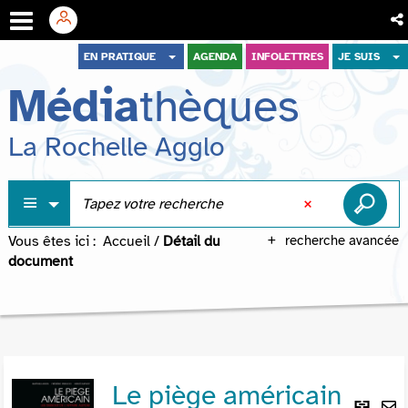
Aller
Aller
Aller
EN PRATIQUE
AGENDA
INFOLETTRES
JE SUIS
au
au
à
Média
thèques
menu
contenu
la
recherche
La Rochelle Agglo
Vous êtes ici :
Accueil
/
Détail du
recherche avancée
document
Le piège américain
Lie