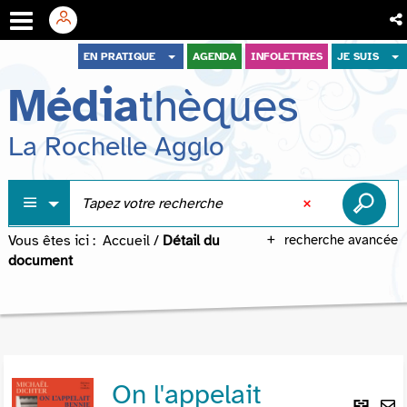
Aller
Aller
Aller
EN PRATIQUE
AGENDA
INFOLETTRES
JE SUIS
au
au
à
Média
thèques
menu
contenu
la
recherche
La Rochelle Agglo
Vous êtes ici :
Accueil
/
Détail du
recherche avancée
document
On l'appelait
Lie