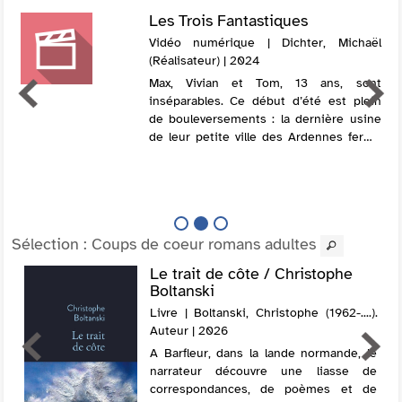
Les Trois Fantastiques
Vidéo numérique | Dichter, Michaël
(Réalisateur) | 2024
Max, Vivian et Tom, 13 ans, sont
inséparables. Ce début d’été est plein
de bouleversements : la dernière usine
de leur petite ville des Ardennes ferme
tandis que Seb, le grand frère de Max,
sort de prison. Ses combines vont peu à
...
Sélection
: Coups de coeur romans adultes
Le trait de côte / Christophe
Boltanski
Livre | Boltanski, Christophe (1962-....).
Auteur | 2026
A Barfleur, dans la lande normande, le
narrateur découvre une liasse de
correspondances, de poèmes et de