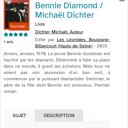
Bennie Diamond /
per
En
(Nou
par
Michaël Dichter
fenê
mai
Livre
Dichter, Michaël. Auteur
5/5
Edité par
Les Léonides. Boulogne-
1
avis
Billancourt (Hauts-de-Seine)
- 2026
Anvers, années 1970. Le jeune Bennie Goodman est
fasciné par les diamants. Déterminé à faire sa place
dans ce monde, il gravit les échelons. Mais tous ne
voient pas son ascension d'un bon oeil, à
commencer par le puissant diamantaire Steinmer, le
père de la fille dont Bennie est amoureux. Premier
roman.
SUJET
DESCRIPTION