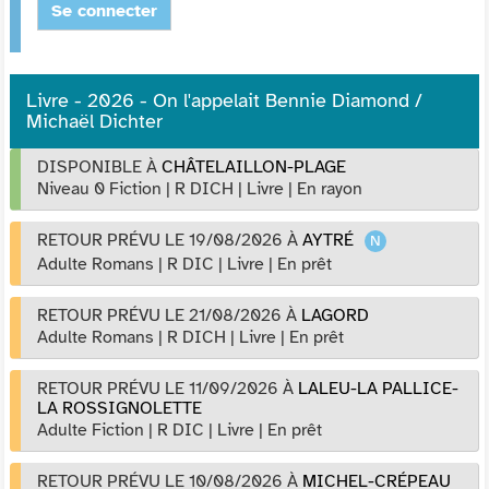
Se connecter
Livre - 2026 - On l'appelait Bennie Diamond /
Michaël Dichter
DISPONIBLE À
CHÂTELAILLON-PLAGE
Niveau 0 Fiction
|
R DICH
|
Livre
|
En rayon
RETOUR PRÉVU LE 19/08/2026
À
AYTRÉ
Adulte Romans
|
R DIC
|
Livre
|
En prêt
RETOUR PRÉVU LE 21/08/2026
À
LAGORD
Adulte Romans
|
R DICH
|
Livre
|
En prêt
RETOUR PRÉVU LE 11/09/2026
À
LALEU-LA PALLICE-
LA ROSSIGNOLETTE
Adulte Fiction
|
R DIC
|
Livre
|
En prêt
RETOUR PRÉVU LE 10/08/2026
À
MICHEL-CRÉPEAU