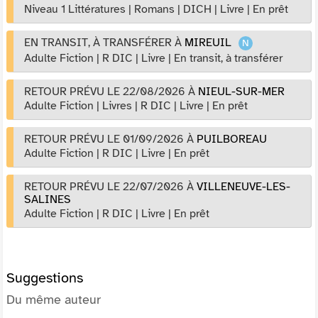
Niveau 1 Littératures
|
Romans
|
DICH
|
Livre
|
En prêt
EN TRANSIT, À TRANSFÉRER
À
MIREUIL
Adulte Fiction
|
R DIC
|
Livre
|
En transit, à transférer
RETOUR PRÉVU LE 22/08/2026
À
NIEUL-SUR-MER
Adulte Fiction
|
Livres
|
R DIC
|
Livre
|
En prêt
RETOUR PRÉVU LE 01/09/2026
À
PUILBOREAU
Adulte Fiction
|
R DIC
|
Livre
|
En prêt
RETOUR PRÉVU LE 22/07/2026
À
VILLENEUVE-LES-
SALINES
Adulte Fiction
|
R DIC
|
Livre
|
En prêt
Suggestions
Du même auteur