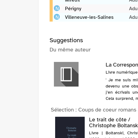
Mireuil
Adul
Périgny
Adu
Villeneuve-les-Salines
Adul
Suggestions
Du même auteur
La Correspo
Livre numérique 
' Je me suis mis
devenu une obs
j’en écrivais u
Cela surprend, m
des gens réponde
Sélection
: Coups de coeur romans
mour moderne /
Le trait de côte /
-Henri de La
Christophe Boltansk
fou...
Livre | Boltanski, Chri