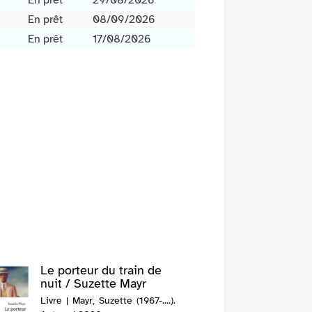
En prêt
29/08/2026
En prêt
08/09/2026
En prêt
17/08/2026
Le porteur du train de
Spécim
nuit / Suzette Mayr
Clavier
Livre | Mayr, Suzette (1967-....).
Livre |