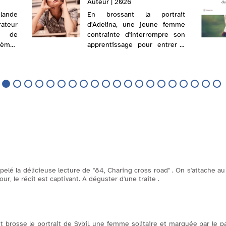
Auteur | 2026
lande
En brossant la portrait
teur
d'Adelina, une jeune femme
e de
contrainte d'interrompre son
oèmes
apprentissage pour entrer à
 dans
l'usine afin d'absorber les
té. Il
dettes de son père
 piste
récemment décédée, l'auteur
s un
évoque la société libérale
allemande du début d...
elé la délicieuse lecture de "84, Charing cross road" . On s'attache a
our, le récit est captivant. A déguster d'une traite .
 brosse le portrait de Sybil, une femme solitaire et marquée par le pa