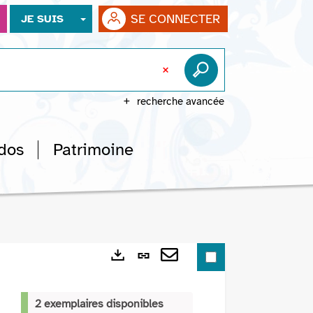
SE CONNECTER
JE SUIS
recherche avancée
dos
Patrimoine
Lien
Exports
permanent
Envoyer
(Nouvelle
par
2 exemplaires disponibles