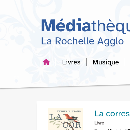
Aller
Aller
Aller
au
au
à
menu
contenu
la
Média
thèq
recherche
La Rochelle Agglo
Livres
Musique
La corres
Livre