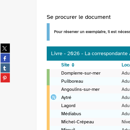
Se procurer le document
Pour réserver un exemplaire, il est néce
Partager
sur
Livre - 2026 - La correspondante /
Partager
twitter
sur
Site
Loca
(Nouvelle
Partager
facebook
fenêtre)
Livre
sur
Dompierre-sur-mer
Adul
(Nouvelle
Partager
-
tumblr
Puilboreau
Adul
fenêtre)
sur
2026
(Nouvelle
pinterest
Angoulins-sur-mer
Adu
-
fenêtre)
(Nouvelle
La
Aytré
Adu
fenêtre)
correspondante
Lagord
Adu
/
Médiabus
Adu
Virginia
Michel-Crépeau
Nive
Evans