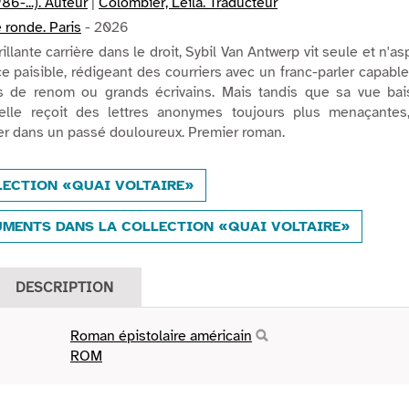
86-...). Auteur
|
Colombier, Leïla. Traducteur
 ronde. Paris
- 2026
illante carrière dans le droit, Sybil Van Antwerp vit seule et n'as
e paisible, rédigeant des courriers avec un franc-parler capabl
s de renom ou grands écrivains. Mais tandis que sa vue bai
 elle reçoit des lettres anonymes toujours plus menaçantes,
ger dans un passé douloureux. Premier roman.
LECTION «QUAI VOLTAIRE»
MENTS DANS LA COLLECTION «QUAI VOLTAIRE»
DESCRIPTION
Roman épistolaire américain
ROM