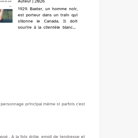
Auteur | 2026
Auteur |
1929. Baxter, un homme noir,
A Marse
est porteur dans un train qui
dépose s
sillonne le Canada. Il doit
nourrice,
sourire à la clientèle blanche
inquiète
et la servir coûte que coûte,
son fils
même lorsqu'il est traité avec
mystérieu
mépris. Quand un glissement
derrière
de terrain immobilise l...
parcourt, 
u personnage principal même si parfois c'est
ssé . A la fois drôle, empli de tendresse et