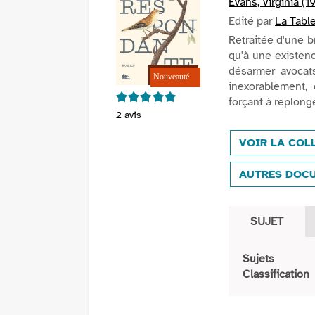
Evans, Virginia (19
Edité par
La Table
Retraitée d'une br
qu'à une existenc
désarmer avocat
inexorablement,
5/5
forçant à replon
2
avis
VOIR LA COL
AUTRES DOCU
SUJET
Sujets
Classification