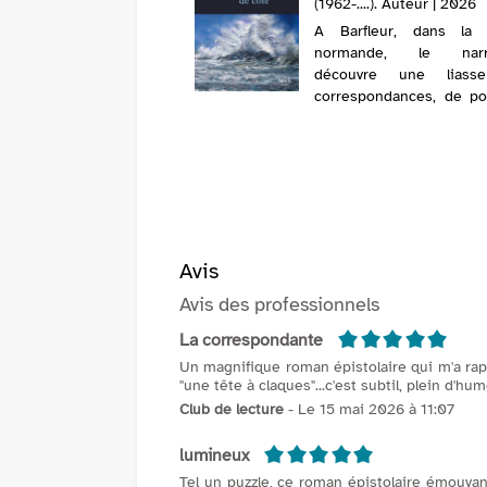
 | La Rochefoucauld,
(1962-....). Auteur | 2026
Henri de (1985-....) |
A Barfleur, dans la 
normande, le narra
s, Ivan est témoin de
découvre une liass
r lors du mariage d'un
correspondances, de p
chnicien avec une jeune
et de documents divers
de bonne famille, mais
la maison dont il a héri
 de la folie humaine,
entame alors un jeu de
d son meilleur ami
qui le conduit dan
e meurt sous les coups
sanatorium de la Cre...
n père, jaloux de son
 ...
Avis
Avis des professionnels
5/5
La correspondante
Un magnifique roman épistolaire qui m'a rapp
"une tête à claques"...c'est subtil, plein d'hum
Club de lecture
- Le 15 mai 2026 à 11:07
5/5
lumineux
Tel un puzzle, ce roman épistolaire émouvant