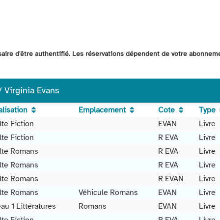
ssaire d'être authentifié. Les réservations dépendent de votre abonnem
 Virginia Evans
lisation
Emplacement
Cote
Type
te Fiction
EVAN
Livre
te Fiction
R EVA
Livre
lte Romans
R EVA
Livre
lte Romans
R EVA
Livre
lte Romans
R EVAN
Livre
lte Romans
Véhicule Romans
EVAN
Livre
au 1 Littératures
Romans
EVAN
Livre