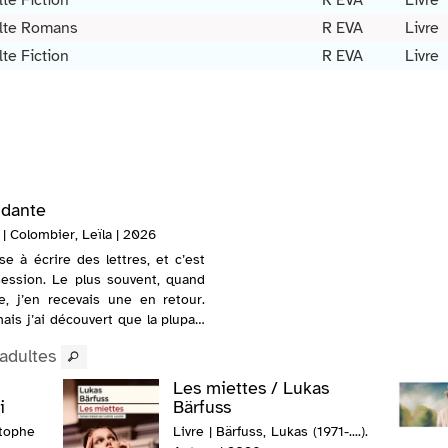
te Fiction
R EVA
Livre
lte Romans
R EVA
Livre
te Fiction
R EVA
Livre
ndante
| Colombier, Leïla | 2026
e à écrire des lettres, et c’est
ession. Le plus souvent, quand
ne, j’en recevais une en retour.
ais j’ai découvert que la plupart
nt. La première l...
 adultes
Les miettes / Lukas
i
Bärfuss
stophe
Livre | Bärfuss, Lukas (1971-....).