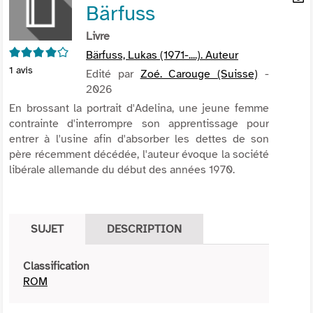
Bärfuss
per
En
(Nou
par
Livre
fenê
mai
4/5
Bärfuss, Lukas (1971-....). Auteur
1
avis
Edité par
Zoé. Carouge (Suisse)
-
2026
En brossant la portrait d'Adelina, une jeune femme
contrainte d'interrompre son apprentissage pour
entrer à l'usine afin d'absorber les dettes de son
père récemment décédée, l'auteur évoque la société
libérale allemande du début des années 1970.
SUJET
DESCRIPTION
Classification
ROM