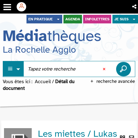
Aller
Aller
Aller
EN PRATIQUE
AGENDA
INFOLETTRES
JE SUIS
au
au
à
Média
thèques
menu
contenu
la
recherche
La Rochelle Agglo
Vous êtes ici :
Accueil
/
Détail du
recherche avancée
document
Les miettes / Lukas
Lie