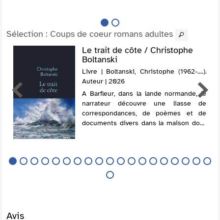
lui apprendre la mort prochaine de so...
Sélection
: Coups de coeur romans adultes
Le trait de côte / Christophe
Boltanski
Livre | Boltanski, Christophe (1962-....).
Auteur | 2026
A Barfleur, dans la lande normande, le
narrateur découvre une liasse de
correspondances, de poèmes et de
documents divers dans la maison dont
il a hérité. Il entame alors un jeu de
piste qui le conduit dans un sanatorium
de la Cre...
Avis