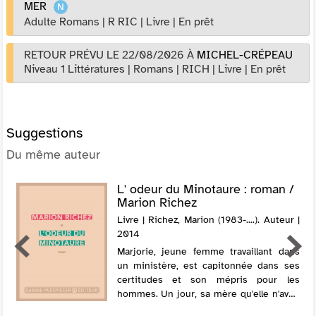
MER
Adulte Romans
|
R RIC
|
Livre
|
En prêt
RETOUR PRÉVU LE 22/08/2026
À
MICHEL-CRÉPEAU
Niveau 1 Littératures
|
Romans
|
RICH
|
Livre
|
En prêt
Suggestions
Du même auteur
L' odeur du Minotaure : roman /
Marion Richez
Livre | Richez, Marion (1983-....). Auteur |
2014
Marjorie, jeune femme travaillant dans
un ministère, est capitonnée dans ses
certitudes et son mépris pour les
hommes. Un jour, sa mère qu'elle n'avait
pas vue depuis longtemps, l'appelle pour