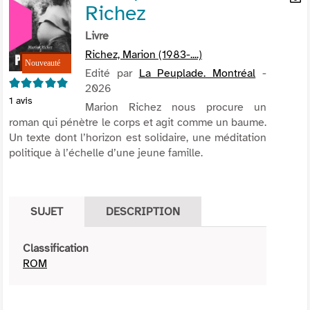
Richez
per
En
(Nou
par
Livre
fenê
mai
Richez, Marion (1983-....)
Edité par
La Peuplade. Montréal
-
5/5
2026
1
avis
Marion Richez nous procure un
roman qui pénètre le corps et agit comme un baume.
Un texte dont l’horizon est solidaire, une méditation
politique à l’échelle d’une jeune famille.
SUJET
DESCRIPTION
Classification
ROM