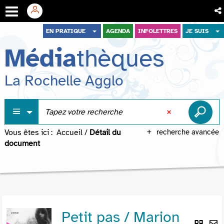
Aller
Aller
Aller
EN PRATIQUE
AGENDA
INFOLETTRES
JE SUIS
au
au
à
Média
thèques
menu
contenu
la
recherche
La Rochelle Agglo
Vous êtes ici :
Accueil
/
Détail du
recherche avancée
document
Petit pas / Marion
Lie