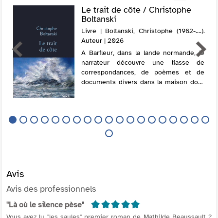
Le trait de côte / Christophe
Boltanski
Livre | Boltanski, Christophe (1962-....).
Auteur | 2026
A Barfleur, dans la lande normande, le
narrateur découvre une liasse de
correspondances, de poèmes et de
documents divers dans la maison dont
il a hérité. Il entame alors un jeu de
piste qui le conduit dans un sanatorium
de la Cre...
Avis
Avis des professionnels
5/5
"Là où le silence pèse"
Vous avez lu "les saules" premier roman de Mathilde Beaussault ?