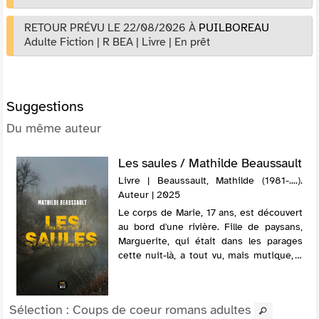
RETOUR PRÉVU LE 22/08/2026
À
PUILBOREAU
Adulte Fiction
|
R BEA
|
Livre
|
En prêt
Suggestions
Du même auteur
Les saules / Mathilde Beaussault
Livre | Beaussault, Mathilde (1981-....).
Auteur | 2025
Le corps de Marie, 17 ans, est découvert
au bord d'une rivière. Fille de paysans,
Marguerite, qui était dans les parages
cette nuit-là, a tout vu, mais mutique, il
lui est impossible de le raconter aux
gendarmes. L'enquête s'annon...
Sélection
: Coups de coeur romans adultes