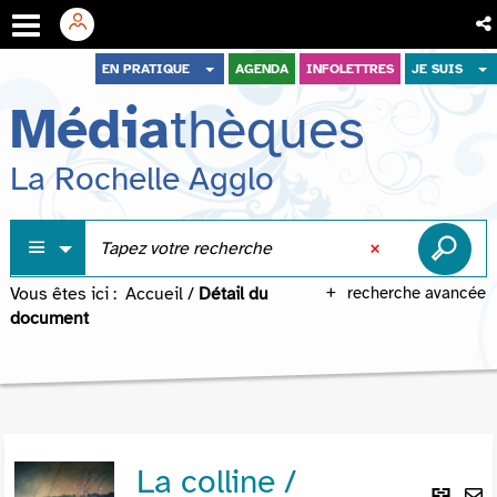
Aller
Aller
Aller
EN PRATIQUE
AGENDA
INFOLETTRES
JE SUIS
au
au
à
Média
thèques
menu
contenu
la
recherche
La Rochelle Agglo
Vous êtes ici :
Accueil
/
Détail du
recherche avancée
document
La colline /
Lie