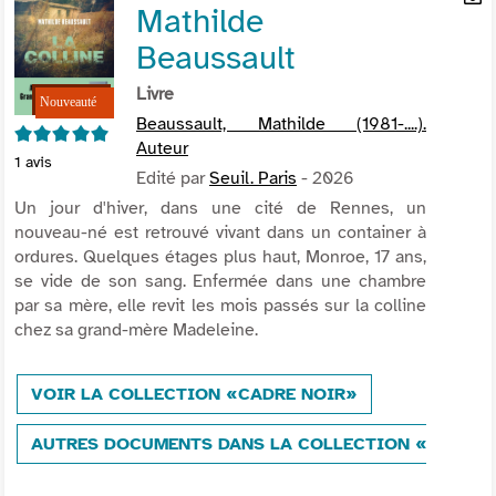
Mathilde
per
En
(Nou
par
Beaussault
fenê
mai
Livre
Beaussault, Mathilde (1981-....).
5/5
Auteur
1
avis
Edité par
Seuil. Paris
- 2026
Un jour d'hiver, dans une cité de Rennes, un
nouveau-né est retrouvé vivant dans un container à
ordures. Quelques étages plus haut, Monroe, 17 ans,
se vide de son sang. Enfermée dans une chambre
par sa mère, elle revit les mois passés sur la colline
chez sa grand-mère Madeleine.
VOIR LA COLLECTION «CADRE NOIR»
AUTRES DOCUMENTS DANS LA COLLECTION «CADRE 