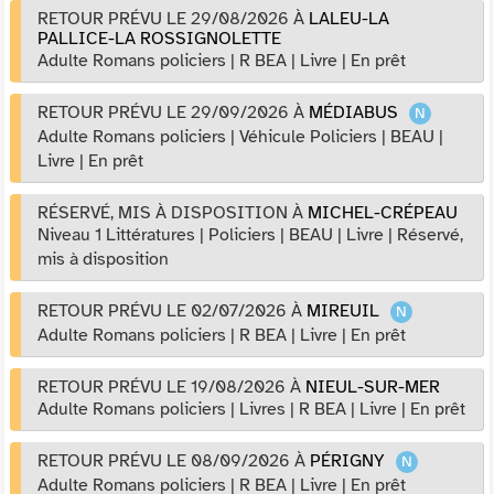
RETOUR PRÉVU LE 29/08/2026
À
LALEU-LA
PALLICE-LA ROSSIGNOLETTE
Adulte Romans policiers
|
R BEA
|
Livre
|
En prêt
RETOUR PRÉVU LE 29/09/2026
À
MÉDIABUS
Adulte Romans policiers
|
Véhicule Policiers
|
BEAU
|
Livre
|
En prêt
RÉSERVÉ, MIS À DISPOSITION
À
MICHEL-CRÉPEAU
Niveau 1 Littératures
|
Policiers
|
BEAU
|
Livre
|
Réservé,
mis à disposition
RETOUR PRÉVU LE 02/07/2026
À
MIREUIL
Adulte Romans policiers
|
R BEA
|
Livre
|
En prêt
RETOUR PRÉVU LE 19/08/2026
À
NIEUL-SUR-MER
Adulte Romans policiers
|
Livres
|
R BEA
|
Livre
|
En prêt
RETOUR PRÉVU LE 08/09/2026
À
PÉRIGNY
Adulte Romans policiers
|
R BEA
|
Livre
|
En prêt