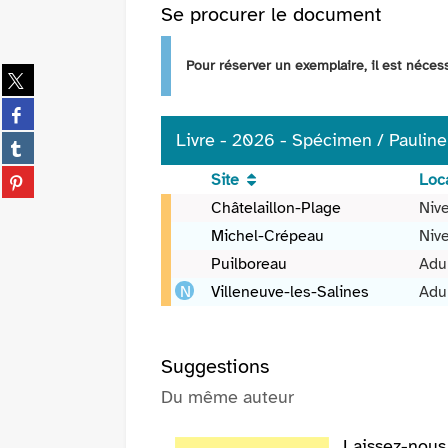
Se procurer le document
Pour réserver un exemplaire, il est néce
Partager
sur
Partager
twitter
sur
Livre - 2026 - Spécimen / Pauline
(Nouvelle
Partager
facebook
fenêtre)
sur
(Nouvelle
Partager
Site
Loca
tumblr
fenêtre)
sur
Livre
(Nouvelle
Châtelaillon-Plage
Nive
pinterest
-
fenêtre)
Michel-Crépeau
Nive
(Nouvelle
2026
fenêtre)
Puilboreau
Adul
-
Spécimen
Villeneuve-les-Salines
Adul
/
Pauline
Claviere
Suggestions
Du même auteur
Laissez-nous 