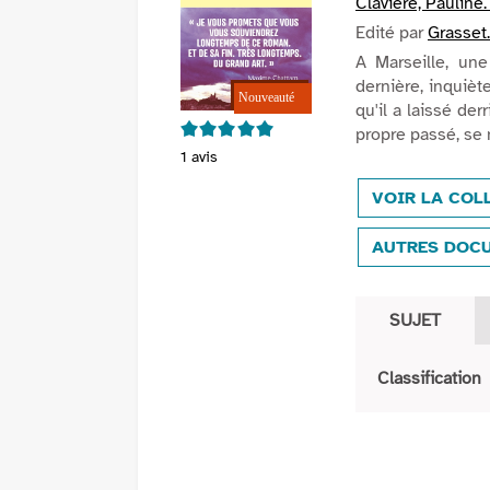
Claviere, Pauline
Edité par
Grasset.
A Marseille, une
dernière, inquiète
qu'il a laissé der
5/5
propre passé, se 
1
avis
VOIR LA COL
AUTRES DOCU
SUJET
Classification