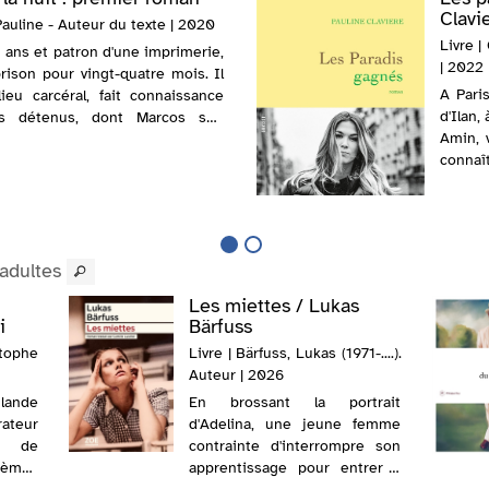
Clavi
 Pauline - Auteur du texte | 2020
Livre |
 ans et patron d'une imprimerie,
| 2022
rison pour vingt-quatre mois. Il
A Pari
ieu carcéral, fait connaissance
d'Ilan,
es détenus, dont Marcos son
Amin, 
ule, ainsi que les autres act...
connaî
battant
 adultes
Les miettes / Lukas
i
Bärfuss
stophe
Livre | Bärfuss, Lukas (1971-....).
Auteur | 2026
lande
En brossant la portrait
teur
d'Adelina, une jeune femme
e de
contrainte d'interrompre son
oèmes
apprentissage pour entrer à