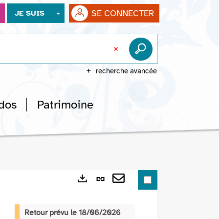
SE CONNECTER
JE SUIS
recherche avancée
dos
Patrimoine
Lien
Exports
permanent
Envoyer
(Nouvelle
par
Retour prévu le 18/06/2026