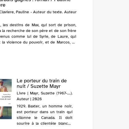
ere
 Claviere, Pauline - Auteur du texte. Auteur
s, les destins de Max, qui sort de prison,
 à la recherche de son père et de son frère
venus comme lui de Syrie, de Laure, qui
t la violence du pouvoir, et de Marcos, se
 contre la maladie. Autant d...
Le porteur du train de
Spécim
nuit / Suzette Mayr
Clavier
Livre | Mayr, Suzette (1967-....).
Livre |
Auteur | 2026
Auteur |
1929. Baxter, un homme noir,
A Marse
est porteur dans un train qui
dépose s
sillonne le Canada. Il doit
nourrice,
sourire à la clientèle blanche
inquiète