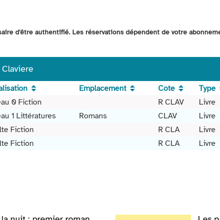
ssaire d'être authentifié. Les réservations dépendent de votre abonnem
 Claviere
lisation
Emplacement
Cote
Type
au 0 Fiction
R CLAV
Livre
au 1 Littératures
Romans
CLAV
Livre
te Fiction
R CLA
Livre
te Fiction
R CLA
Livre
la nuit : premier roman
Les p