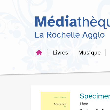
Aller
Aller
Aller
au
au
à
menu
contenu
la
Média
thèq
recherche
La Rochelle Agglo
Livres
Musique
Spécimen 
Livre