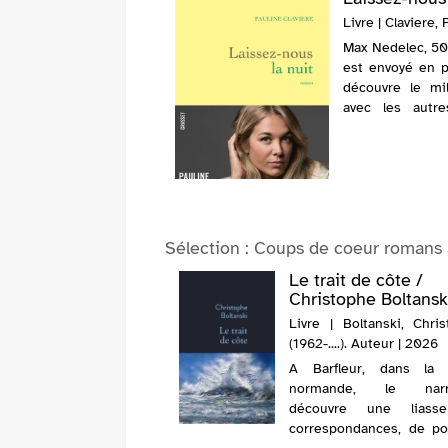
Livre | Claviere,
Max Nedelec, 50
est envoyé en p
découvre le mil
avec les autr
compagnon de cell
Sélection
: Coups de coeur romans
mour moderne /
Le trait de côte /
-Henri de La
Christophe Boltansk
fou...
Livre | Boltanski, Chri
 | La Rochefoucauld,
(1962-....). Auteur | 2026
Henri de (1985-....) |
A Barfleur, dans la 
normande, le narra
s, Ivan est témoin de
découvre une liass
r lors du mariage d'un
correspondances, de p
chnicien avec une jeune