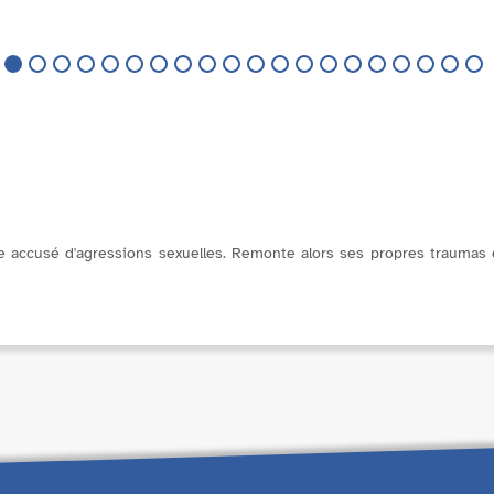
 dans
l'usine afin d'absorber les
té. Il
dettes de son père
 piste
récemment décédée, l'auteur
s un
évoque la société libérale
allemande du début d...
ccusé d'agressions sexuelles. Remonte alors ses propres traumas enf