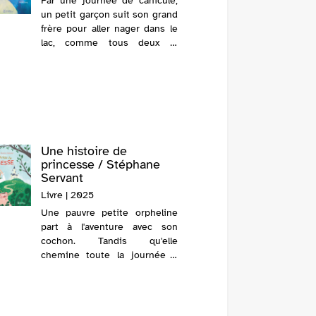
Par une journée de canicule,
un petit garçon suit son grand
Un enfa
frère pour aller nager dans le
arbre un
lac, comme tous deux le
ami. Le 
faisaient avec leur père. Au
patiente
sommet d'un rocher, le petit,
connaiss
imitant son aîné, se
déshabille, s'étire et
s'approche d...
Une histoire de
Mon am
princesse / Stéphane
Metzge
Servant
Livre | 2
Livre | 2025
L'histoi
Une pauvre petite orpheline
enfant e
part à l'aventure avec son
ils déc
cochon. Tandis qu'elle
environ
chemine toute la journée à
scarabée
travers les bois, soudain, un
puis cuei
loup surgit. Un album
humoristique dans lequel les
héros ont le droit de