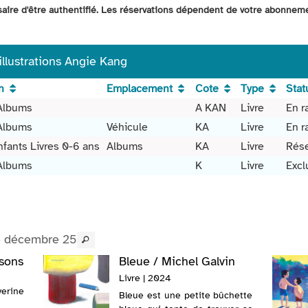
ssaire d'être authentifié. Les réservations dépendent de votre abonnem
 illustrations Angie Kang
n
Emplacement
Cote
Type
Stat
Albums
A KAN
Livre
En r
Albums
Véhicule
KA
Livre
En r
nfants Livres 0-6 ans
Albums
KA
Livre
Rése
Albums
K
Livre
Excl
e décembre 25
sons
Bleue / Michel Galvin
Livre | 2024
erine
Bleue est une petite bûchette