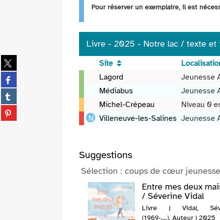
Pour réserver un exemplaire, il est néce
Livre - 2025 - Notre lac / texte et
Partager
Site
Localisatio
sur
Livre
Partager
Lagord
Jeunesse 
twitter
-
sur
Médiabus
Jeunesse 
(Nouvelle
Partager
2025
facebook
fenêtre)
sur
Michel-Crépeau
Niveau 0 e
-
(Nouvelle
Partager
tumblr
Notre
Villeneuve-les-Salines
Jeunesse 
fenêtre)
sur
(Nouvelle
lac
pinterest
fenêtre)
/
(Nouvelle
texte
fenêtre)
Suggestions
et
Sélection
: coups de cœur jeuness
illustrations
Angie
oisins / Kasya
Entre mes deux mai
Kang
sevich
/ Séverine Vidal
 2021
Livre | Vidal, Sév
(1969-....). Auteur | 2025