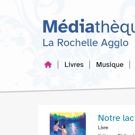
Aller
Aller
Aller
au
au
à
menu
contenu
la
Média
thèq
recherche
La Rochelle Agglo
Livres
Musique
Notre lac
Livre