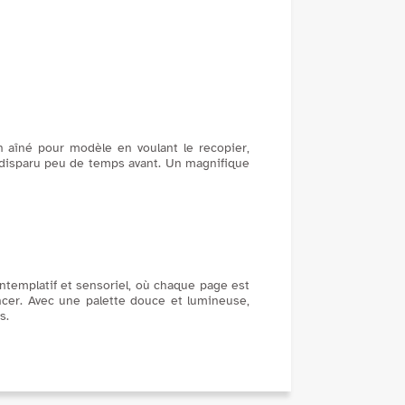
commenter leur histoir...
n aîné pour modèle en voulant le recopier,
, disparu peu de temps avant. Un magnifique
contemplatif et sensoriel, où chaque page est
ancer. Avec une palette douce et lumineuse,
s.