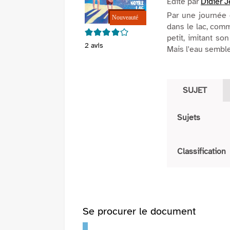
Edité par
Didier 
Par une journée d
dans le lac, comm
4/5
petit, imitant so
2
avis
Mais l'eau semble 
SUJET
Sujets
Classification
Se procurer le document