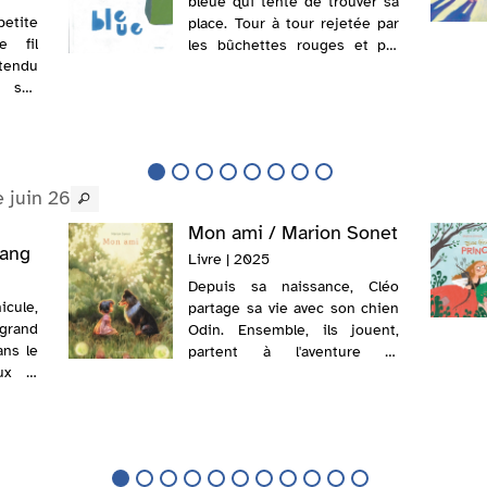
bleue qui tente de trouver sa
petite
place. Tour à tour rejetée par
e fil
les bûchettes rouges et par
tendu
les cailloux bleus, elle est
e ses
finalement acceptée par un
s deux
joyeux groupe de jouets de
lle y
toutes les formes et de tout...
 juin 26
Mon ami / Marion Sonet
Kang
Livre | 2025
Depuis sa naissance, Cléo
icule,
partage sa vie avec son chien
 grand
Odin. Ensemble, ils jouent,
ans le
partent à l'aventure et
ux le
partagent une complicité
re. Au
unique. Quand son
petit,
compagnon, devenu vieux,
, se
s'éteint, la jeune fille est
e et
dévastée. Un jour, tandis...