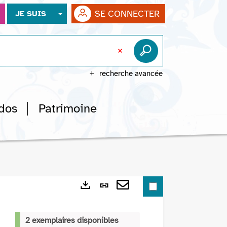
SE CONNECTER
JE SUIS
recherche avancée
dos
Patrimoine
Lien
Exports
permanent
Envoyer
(Nouvelle
par
2 exemplaires disponibles