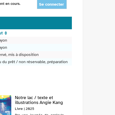
ent en cours.
Se connecter
ut
ayon
ayon
rvé, mis à disposition
u du prêt / non réservable, préparation
Notre lac / texte et
Le rena
illustrations Angie Kang
Quitte
Livre | 2025
Livre |
(1970-....