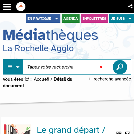
Aller
Aller
Aller
EN PRATIQUE
AGENDA
INFOLETTRES
JE SUIS
au
au
à
Média
thèques
menu
contenu
la
recherche
La Rochelle Agglo
Vous êtes ici :
Accueil
/
Détail du
recherche avancée
document
Le grand départ /
Lie