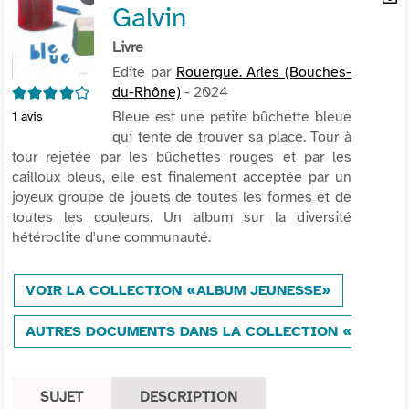
Galvin
per
En
(Nou
par
Livre
fenê
mai
Edité par
Rouergue. Arles (Bouches-
4/5
du-Rhône)
- 2024
Bleue est une petite bûchette bleue
1
avis
qui tente de trouver sa place. Tour à
tour rejetée par les bûchettes rouges et par les
cailloux bleus, elle est finalement acceptée par un
joyeux groupe de jouets de toutes les formes et de
toutes les couleurs. Un album sur la diversité
hétéroclite d'une communauté.
VOIR LA COLLECTION «ALBUM JEUNESSE»
AUTRES DOCUMENTS DANS LA COLLECTION «ALBUM 
SUJET
DESCRIPTION