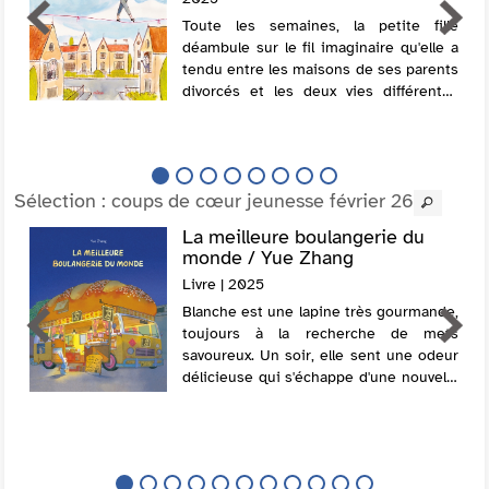
Toute les semaines, la petite fille
déambule sur le fil imaginaire qu'elle a
tendu entre les maisons de ses parents
divorcés et les deux vies différentes
qu'elle y mène.
Sélection
: coups de cœur jeunesse février 26
La meilleure boulangerie du
monde / Yue Zhang
Livre | 2025
Blanche est une lapine très gourmande,
toujours à la recherche de mets
savoureux. Un soir, elle sent une odeur
délicieuse qui s'échappe d'une nouvelle
boulangerie. En y entrant, elle se
retrouve nez à nez avec un grand loup
terrif...