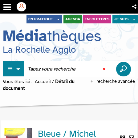
Aller
Aller
Aller
EN PRATIQUE
AGENDA
INFOLETTRES
JE SUIS
au
au
à
Média
thèques
menu
contenu
la
recherche
La Rochelle Agglo
Vous êtes ici :
Accueil
/
Détail du
recherche avancée
document
Bleue / Michel
Lie