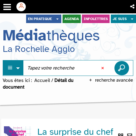
Aller
Aller
Aller
EN PRATIQUE
AGENDA
INFOLETTRES
JE SUIS
au
au
à
Média
thèques
menu
contenu
la
recherche
La Rochelle Agglo
Vous êtes ici :
Accueil
/
Détail du
recherche avancée
document
La surprise du chef
Lie