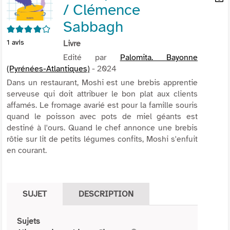
/ Clémence
per
En
(Nou
par
Sabbagh
fenê
4/5
mai
1
avis
Livre
Edité par
Palomita. Bayonne
(Pyrénées-Atlantiques)
- 2024
Dans un restaurant, Moshi est une brebis apprentie
serveuse qui doit attribuer le bon plat aux clients
affamés. Le fromage avarié est pour la famille souris
quand le poisson avec pots de miel géants est
destiné à l'ours. Quand le chef annonce une brebis
rôtie sur lit de petits légumes confits, Moshi s'enfuit
en courant.
SUJET
DESCRIPTION
Sujets