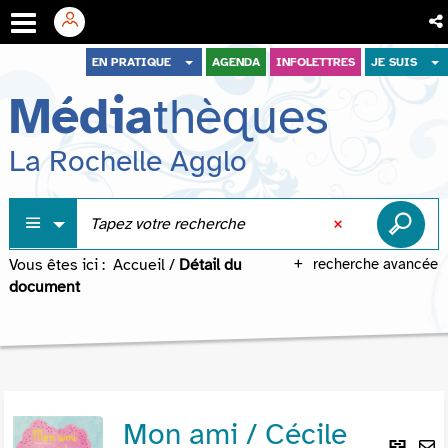
Aller
Aller
Aller
EN PRATIQUE
AGENDA
INFOLETTRES
JE SUIS
au
au
à
Média
thèques
menu
contenu
la
recherche
La Rochelle Agglo
Vous êtes ici :
Accueil
/
Détail du
recherche avancée
document
Mon ami / Cécile
Lie