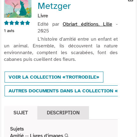
Metzger
per
En
(Nou
par
Livre
fenê
mai
5/5
Edité par
Obriart éditions. Lille
-
2025
1
avis
L'histoire d'amitié entre un enfant et
un animal. Ensemble, ils découvrent la nature
environnante, comptent les scarabées, font des
cabanes puis cueillent des fleurs.
VOIR LA COLLECTION «TROTRODILE»
AUTRES DOCUMENTS DANS LA COLLECTION «TROTRO
SUJET
DESCRIPTION
Sujets
Amitié
--
Livres d'images