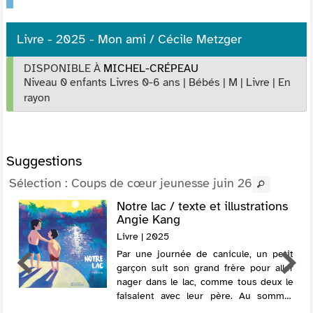
Livre - 2025 - Mon ami / Cécile Metzger
DISPONIBLE À
MICHEL-CRÉPEAU
Niveau 0 enfants Livres 0-6 ans
|
Bébés
|
M
|
Livre
|
En
rayon
Suggestions
Sélection
: Coups de cœur jeunesse juin 26
Notre lac / texte et illustrations
Angie Kang
Livre | 2025
Par une journée de canicule, un petit
garçon suit son grand frère pour aller
nager dans le lac, comme tous deux le
faisaient avec leur père. Au sommet
d'un rocher, le petit, imitant son aîné,