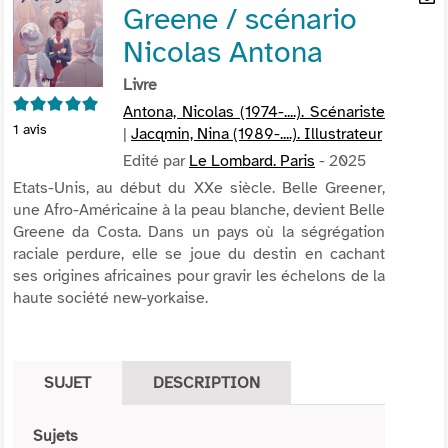
Greene / scénario
per
En
(Nou
par
Nicolas Antona
fenê
mai
Livre
5/5
Antona, Nicolas (1974-....). Scénariste
1
avis
|
Jacqmin, Nina (1989-....). Illustrateur
Edité par
Le Lombard. Paris
- 2025
Etats-Unis, au début du XXe siècle. Belle Greener,
une Afro-Américaine à la peau blanche, devient Belle
Greene da Costa. Dans un pays où la ségrégation
raciale perdure, elle se joue du destin en cachant
ses origines africaines pour gravir les échelons de la
haute société new-yorkaise.
SUJET
DESCRIPTION
Sujets