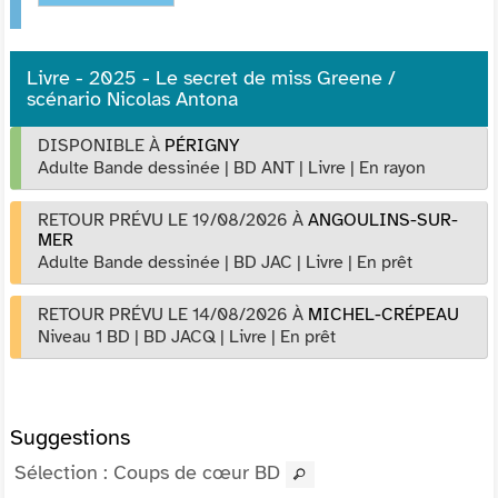
Livre - 2025 - Le secret de miss Greene /
scénario Nicolas Antona
DISPONIBLE À
PÉRIGNY
Adulte Bande dessinée
|
BD ANT
|
Livre
|
En rayon
RETOUR PRÉVU LE 19/08/2026
À
ANGOULINS-SUR-
MER
Adulte Bande dessinée
|
BD JAC
|
Livre
|
En prêt
RETOUR PRÉVU LE 14/08/2026
À
MICHEL-CRÉPEAU
Niveau 1 BD
|
BD JACQ
|
Livre
|
En prêt
Suggestions
Sélection
: Coups de cœur BD