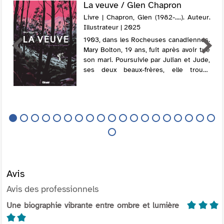
La veuve / Glen Chapron
Livre | Chapron, Glen (1982-....). Auteur.
Illustrateur | 2025
1903, dans les Rocheuses canadiennes.
Mary Bolton, 19 ans, fuit après avoir tué
son mari. Poursuivie par Julian et Jude,
ses deux beaux-frères, elle trouve
d'abord refuge chez une vieille dame
propriétaire d'une grande maison, pui...
Avis
Avis des professionnels
5/5
Une biographie vibrante entre ombre et lumière