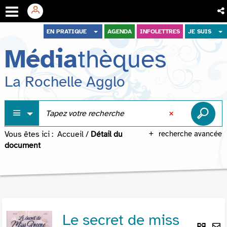
Aller
Aller
Aller
EN PRATIQUE
AGENDA
INFOLETTRES
JE SUIS
au
au
à
Média
thèques
menu
contenu
la
recherche
La Rochelle Agglo
Vous êtes ici :
Accueil
/
Détail du
recherche avancée
document
Le secret de miss
Lie