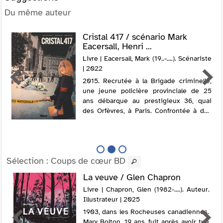
Du même auteur
Cristal 417 / scénario Mark
Eacersall, Henri ...
Livre | Eacersall, Mark (19..-....). Scénariste
| 2022
2015. Recrutée à la Brigade criminelle,
une jeune policière provinciale de 25
ans débarque au prestigieux 36, quai
des Orfèvres, à Paris. Confrontée à des
crimes extraordinaires comme à la
banalité du mal, entourée de l'élite de l...
Sélection
: Coups de cœur BD
La veuve / Glen Chapron
Livre | Chapron, Glen (1982-....). Auteur.
Illustrateur | 2025
1903, dans les Rocheuses canadiennes.
Mary Bolton, 19 ans, fuit après avoir tué