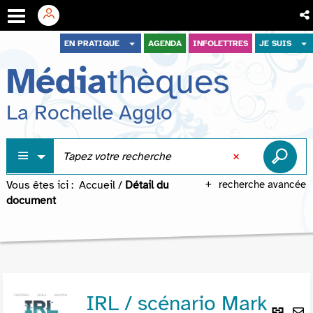
Aller
Aller
Aller
EN PRATIQUE
AGENDA
INFOLETTRES
JE SUIS
au
au
à
Média
thèques
menu
contenu
la
recherche
La Rochelle Agglo
Vous êtes ici :
Accueil
/
Détail du
recherche avancée
document
IRL / scénario Mark
Lie