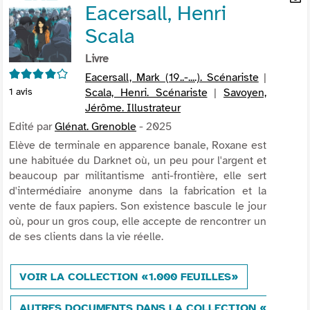
Eacersall, Henri
per
En
(Nou
par
Scala
fenê
mai
Livre
4/5
Eacersall, Mark (19..-....). Scénariste
|
Scala, Henri. Scénariste
|
Savoyen,
1
avis
Jérôme. Illustrateur
Edité par
Glénat. Grenoble
- 2025
Elève de terminale en apparence banale, Roxane est
une habituée du Darknet où, un peu pour l'argent et
beaucoup par militantisme anti-frontière, elle sert
d'intermédiaire anonyme dans la fabrication et la
vente de faux papiers. Son existence bascule le jour
où, pour un gros coup, elle accepte de rencontrer un
de ses clients dans la vie réelle.
VOIR LA COLLECTION «1.000 FEUILLES»
AUTRES DOCUMENTS DANS LA COLLECTION «1.000 F