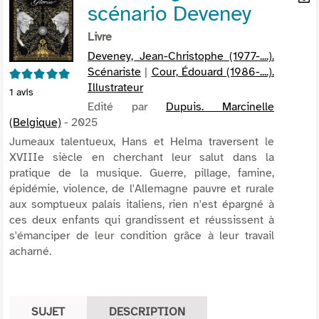
scénario Deveney
per
En
(Nou
par
Livre
fenê
mai
Deveney, Jean-Christophe (1977-....).
Scénariste
|
Cour, Édouard (1986-....).
5/5
Illustrateur
1
avis
Edité par
Dupuis. Marcinelle
(Belgique)
- 2025
Jumeaux talentueux, Hans et Helma traversent le
XVIIIe siècle en cherchant leur salut dans la
pratique de la musique. Guerre, pillage, famine,
épidémie, violence, de l'Allemagne pauvre et rurale
aux somptueux palais italiens, rien n'est épargné à
ces deux enfants qui grandissent et réussissent à
s'émanciper de leur condition grâce à leur travail
acharné.
SUJET
DESCRIPTION