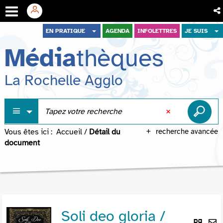
Aller
Aller
Aller
EN PRATIQUE
AGENDA
INFOLETTRES
JE SUIS
au
au
à
Média
thèques
menu
contenu
la
recherche
La Rochelle Agglo
Vous êtes ici :
Accueil
/
Détail du
recherche avancée
document
Soli deo gloria /
Lie