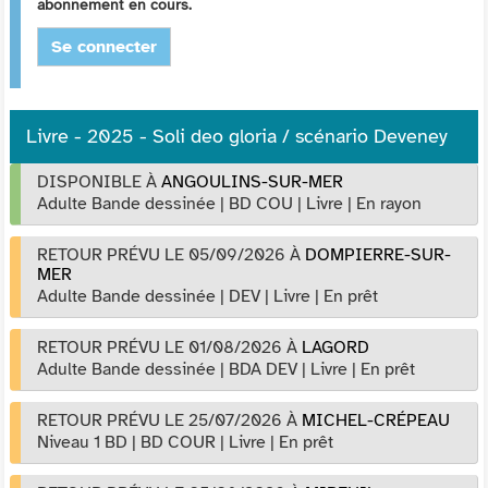
abonnement en cours.
Se connecter
Livre - 2025 - Soli deo gloria / scénario Deveney
DISPONIBLE À
ANGOULINS-SUR-MER
Adulte Bande dessinée
|
BD COU
|
Livre
|
En rayon
RETOUR PRÉVU LE 05/09/2026
À
DOMPIERRE-SUR-
MER
Adulte Bande dessinée
|
DEV
|
Livre
|
En prêt
RETOUR PRÉVU LE 01/08/2026
À
LAGORD
Adulte Bande dessinée
|
BDA DEV
|
Livre
|
En prêt
RETOUR PRÉVU LE 25/07/2026
À
MICHEL-CRÉPEAU
Niveau 1 BD
|
BD COUR
|
Livre
|
En prêt