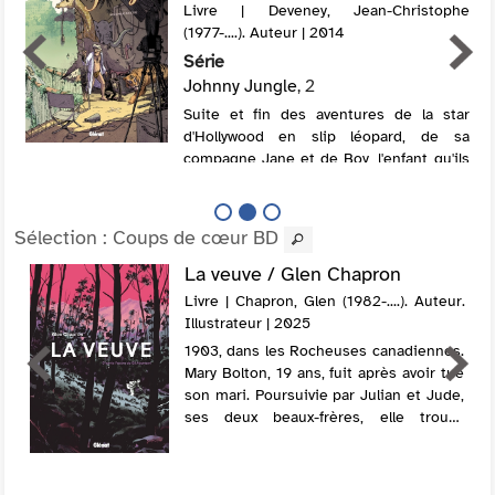
Livre | Deveney, Jean-Christophe
(1977-....). Auteur | 2014
Série
Johnny Jungle
, 2
Suite et fin des aventures de la star
d'Hollywood en slip léopard, de sa
compagne Jane et de Boy, l'enfant qu'ils
ont recueilli, dans la jungle du show-
business. Electre 2014
Sélection
: Coups de cœur BD
La veuve / Glen Chapron
Livre | Chapron, Glen (1982-....). Auteur.
Illustrateur | 2025
1903, dans les Rocheuses canadiennes.
Mary Bolton, 19 ans, fuit après avoir tué
son mari. Poursuivie par Julian et Jude,
ses deux beaux-frères, elle trouve
d'abord refuge chez une vieille dame
propriétaire d'une grande maison, pui...