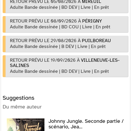
RETOUR PRÉVU LE 05/08/2026
À
MIREUIL
Adulte Bande dessinée
|
BD DEV
|
Livre
|
En prêt
RETOUR PRÉVU LE 08/09/2026
À
PÉRIGNY
Adulte Bande dessinée
|
BD COU
|
Livre
|
En prêt
RETOUR PRÉVU LE 29/08/2026
À
PUILBOREAU
Adulte Bande dessinée
|
B DEV
|
Livre
|
En prêt
RETOUR PRÉVU LE 19/09/2026
À
VILLENEUVE-LES-
SALINES
Adulte Bande dessinée
|
BD DEV
|
Livre
|
En prêt
Suggestions
Du même auteur
Johnny Jungle. Seconde partie /
scénario, Jea...