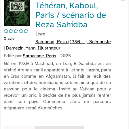
Téhéran, Kaboul,
per
En
(Nou
par
Paris / scénario de
fenê
mai
Reza Sahidba
/5
Livre
0
avis
Sahibdad, Reza (1980-....). Scénariste
|
Damezin, Yann. Illustrateur
Edité par
Sarbacane. Paris
- 2025
Né en 1980 à Mashhad, en Iran, R. Sahibda est en
réalité Afghan car il appartient à l'ethnie Hazara, paria
en Iran comme en Afghanistan. Il fait le récit des
vexations et des humiliations subies ainsi que de sa
passion pour le cinéma. Invité au Vatican pour y
recevoir un prix, il décide de ne plus jamais rentrer
dans son pays. Commence alors un parcours
migratoire semé d'embûches.