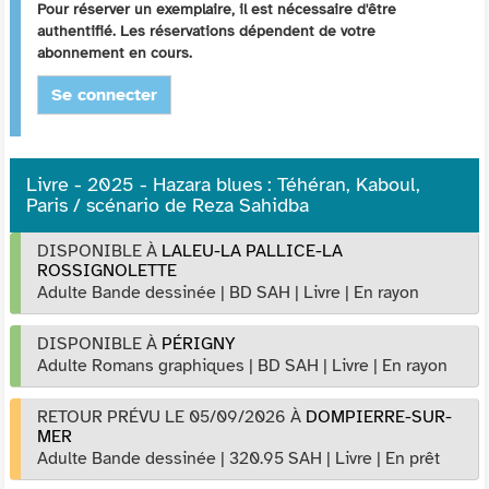
Pour réserver un exemplaire, il est nécessaire d'être
authentifié. Les réservations dépendent de votre
abonnement en cours.
Se connecter
Livre - 2025 - Hazara blues : Téhéran, Kaboul,
Paris / scénario de Reza Sahidba
DISPONIBLE À
LALEU-LA PALLICE-LA
ROSSIGNOLETTE
Adulte Bande dessinée
|
BD SAH
|
Livre
|
En rayon
DISPONIBLE À
PÉRIGNY
Adulte Romans graphiques
|
BD SAH
|
Livre
|
En rayon
RETOUR PRÉVU LE 05/09/2026
À
DOMPIERRE-SUR-
MER
Adulte Bande dessinée
|
320.95 SAH
|
Livre
|
En prêt