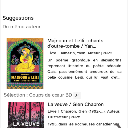
Suggestions
Du même auteur
Majnoun et Leïli : chants
d'outre-tombe / Yan...
Livre | Damezin, Yann. Auteur | 2022
Un poème graphique en alexandrins
reprenant l'histoire du poète bédouin
Qaïs, passionnément amoureux de sa
belle cousine Leïli, qui lui vaut d'être
surnommé Majnoun, le fou. Leur amour
naissant est contrarié par les
Sélection
: Coups de cœur BD
vicissitudes d...
La veuve / Glen Chapron
Livre | Chapron, Glen (1982-....). Auteur.
Illustrateur | 2025
1903, dans les Rocheuses canadiennes.