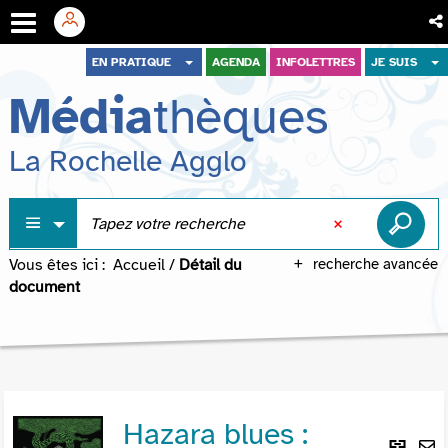
Aller
Aller
Aller
EN PRATIQUE
AGENDA
INFOLETTRES
JE SUIS
au
au
à
Média
thèques
menu
contenu
la
recherche
La Rochelle Agglo
Vous êtes ici :
Accueil
/
Détail du
recherche avancée
document
Hazara blues :
Lie