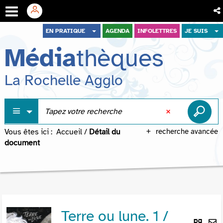
Aller
Aller
Aller
EN PRATIQUE
AGENDA
INFOLETTRES
JE SUIS
au
au
à
Média
thèques
menu
contenu
la
recherche
La Rochelle Agglo
Vous êtes ici :
Accueil
/
Détail du
recherche avancée
document
Terre ou lune. 1 /
Lie