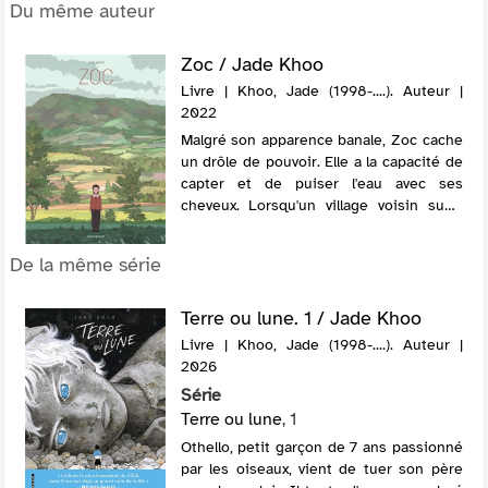
Du même auteur
Zoc / Jade Khoo
Livre | Khoo, Jade (1998-....). Auteur |
2022
Malgré son apparence banale, Zoc cache
un drôle de pouvoir. Elle a la capacité de
capter et de puiser l'eau avec ses
cheveux. Lorsqu'un village voisin subit
une inondation, elle vient en aide aux
habitants, ce qui lui permet de fa...
De la même série
Terre ou lune. 1 / Jade Khoo
Livre | Khoo, Jade (1998-....). Auteur |
2026
Série
Terre ou lune
, 1
Othello, petit garçon de 7 ans passionné
par les oiseaux, vient de tuer son père