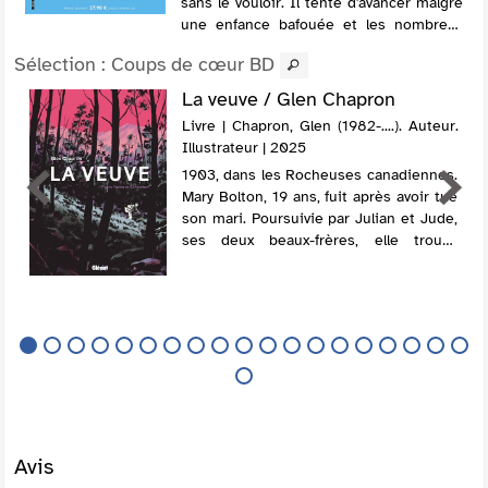
sans le vouloir. Il tente d'avancer malgré
une enfance bafouée et les nombreux
secrets familiaux encore enfouis.
Sélection
: Coups de cœur BD
La veuve / Glen Chapron
Livre | Chapron, Glen (1982-....). Auteur.
Illustrateur | 2025
1903, dans les Rocheuses canadiennes.
Mary Bolton, 19 ans, fuit après avoir tué
son mari. Poursuivie par Julian et Jude,
ses deux beaux-frères, elle trouve
d'abord refuge chez une vieille dame
propriétaire d'une grande maison, pui...
Avis