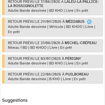
RETOUR PRÉVU LE 17/08/2026
À
LALEU-LA PALLICE-
LA ROSSIGNOLETTE
Adulte Bande dessinée
|
BD KHO
|
Livre
|
En prêt
RETOUR PRÉVU LE 29/09/2026
À
MÉDIABUS
Adulte Bande dessinée
|
Véhicule
|
BD KHOO
|
Livre
|
En prêt
RETOUR PRÉVU LE 31/08/2026
À
MICHEL-CRÉPEAU
Niveau 1 BD
|
BD KHOO
|
Livre
|
En prêt
RETOUR PRÉVU LE 03/07/2026
À
PÉRIGNY
Adulte Bande dessinée
|
BD KHO
|
Livre
|
En prêt
RETOUR PRÉVU LE 22/08/2026
À
PUILBOREAU
Adulte Bande dessinée
|
B KHO
|
Livre
|
En prêt
Suggestions