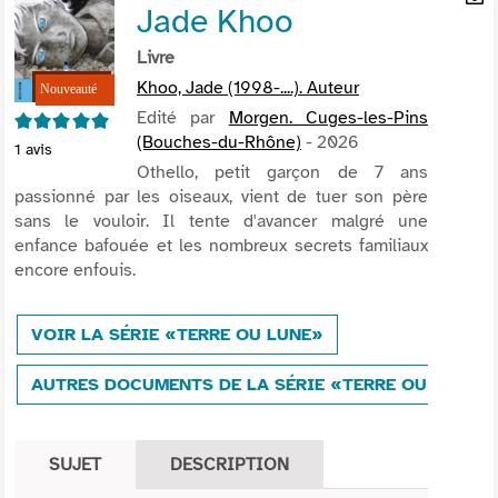
Jade Khoo
per
En
(Nou
par
Livre
fenê
mai
Khoo, Jade (1998-....). Auteur
Edité par
Morgen. Cuges-les-Pins
5/5
(Bouches-du-Rhône)
- 2026
1
avis
Othello, petit garçon de 7 ans
passionné par les oiseaux, vient de tuer son père
sans le vouloir. Il tente d'avancer malgré une
enfance bafouée et les nombreux secrets familiaux
encore enfouis.
VOIR LA SÉRIE «TERRE OU LUNE»
AUTRES DOCUMENTS DE LA SÉRIE «TERRE OU LUNE»
SUJET
DESCRIPTION