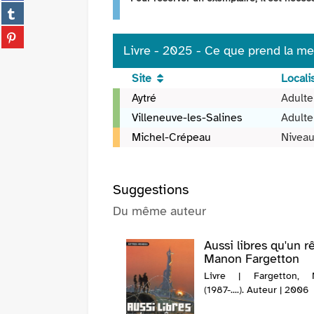
sur
(Nouvelle
Partager
facebook
fenêtre)
sur
(Nouvelle
Partager
tumblr
fenêtre)
sur
Livre - 2025 - Ce que prend la m
(Nouvelle
pinterest
fenêtre)
Site
Locali
(Nouvelle
fenêtre)
Livre
Aytré
Adult
-
Villeneuve-les-Salines
Adulte
2025
Michel-Crépeau
Niveau
-
Ce
que
prend
Suggestions
la
Du même auteur
mer
/
Aussi libres qu'un r
Manon
Manon Fargetton
Fargetton
Livre | Fargetton, 
(1987-....). Auteur | 2006