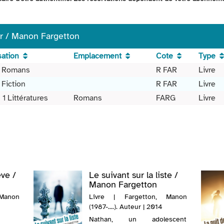
er / Manon Fargetton
sation
Emplacement
Cote
Type
e Romans
R FAR
Livre
 Fiction
R FAR
Livre
 1 Littératures
Romans
FARG
Livre
êve /
Le suivant sur la liste /
Manon Fargetton
Manon
Livre | Fargetton, Manon
(1987-....). Auteur | 2014
Nathan, un adolescent