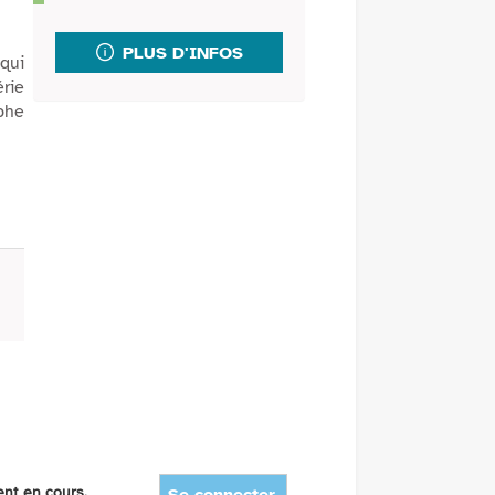
fenêtre)
mail
PLUS D'INFOS
qui
érie
aphe
ent en cours.