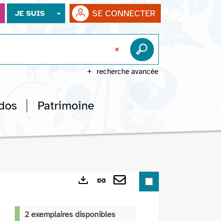
SE CONNECTER
JE SUIS
recherche avancée
dos
Patrimoine
Lien
Exports
permanent
Envoyer
(Nouvelle
par
2 exemplaires disponibles