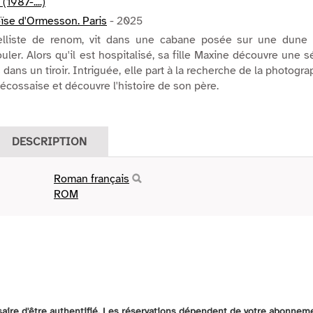
1987-....)
oïse d'Ormesson. Paris
- 2025
celliste de renom, vit dans une cabane posée sur une dune 
ler. Alors qu'il est hospitalisé, sa fille Maxine découvre une s
dans un tiroir. Intriguée, elle part à la recherche de la photogr
 écossaise et découvre l'histoire de son père.
DESCRIPTION
Roman français
ROM
ssaire d'être authentifié. Les réservations dépendent de votre abonnem