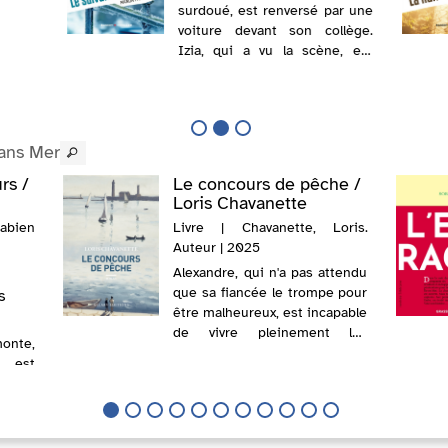
surdoué, est renversé par une
voiture devant son collège.
Izia, qui a vu la scène, est
persuadée qu'il s'agit d'un
crime. Près de là, Morgane
rencontre Timothée, qui
souffre au moindre contact
mans Mer
physique. Les t...
rs /
Le concours de pêche /
Loris Chavanette
Fabien
Livre | Chavanette, Loris.
Auteur | 2025
Alexandre, qui n'a pas attendu
que sa fiancée le trompe pour
s
être malheureux, est incapable
de vivre pleinement les
onte,
choses depuis que son père a
, est
disparu en mer alors qu'il était
ur le
enfant. Un été, à Sète, sa ville
eune
natale, il fait la ...
ors en
rchies