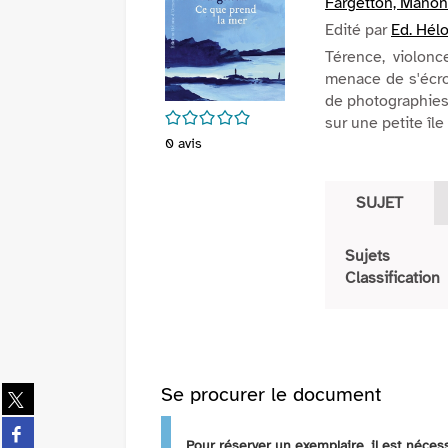
Fargetton, Manon (
Edité par
Ed. Hél
Térence, violon
menace de s'écrou
de photographies 
/5
sur une petite île
0
avis
SUJET
Sujets
Classification
Se procurer le document
Partager
sur
Partager
twitter
Pour réserver un exemplaire, il est néce