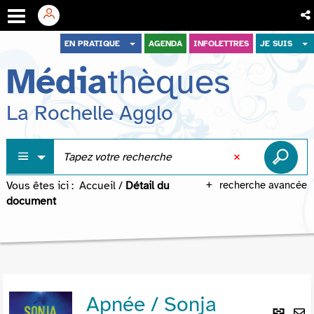
Aller
Aller
Aller
EN PRATIQUE
AGENDA
INFOLETTRES
JE SUIS
au
au
à
Média
thèques
menu
contenu
la
recherche
La Rochelle Agglo
Vous êtes ici :
Accueil
/
Détail du
recherche avancée
document
Apnée / Sonja
Lie