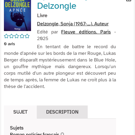
Delzongle
per
En
(Nou
par
Livre
fenê
mai
Delzongle, Sonja (1967-....). Auteur
Edité par
Fleuve éditions. Paris
-
/5
2025
0
avis
En tentant de battre le record du
monde d'apnée sur les bords de la mer Rouge, Lukas
Berger disparaît mystérieusement dans le Blue Hole,
un gouffre mythique mais dangereux. Lorsqu'un
corps mutilé d'un autre plongeur est découvert peu
de temps après, la femme de Lukas ne croit plus à la
thèse de l'accident.
SUJET
DESCRIPTION
Sujets
Roman policier français