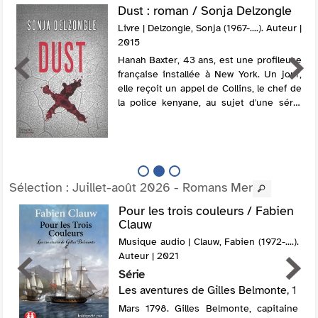
Dust : roman / Sonja Delzongle
Livre | Delzongle, Sonja (1967-....). Auteur |
2015
Hanah Baxter, 43 ans, est une profileuse
française installée à New York. Un jour,
elle reçoit un appel de Collins, le chef de
la police kenyane, au sujet d'une série
de meurtres et de croix tracées avec le
sang des victimes. Peu a...
Sélection
: Juillet-août 2026 - Romans Mer
Pour les trois couleurs / Fabien
Clauw
Musique audio | Clauw, Fabien (1972-....).
Auteur | 2021
Série
Les aventures de Gilles Belmonte
, 1
Mars 1798. Gilles Belmonte, capitaine