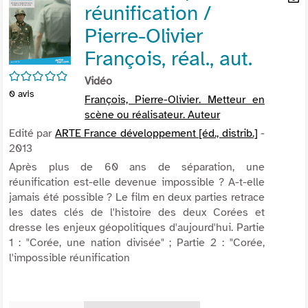
réunification /
per
En
(Nou
par
Pierre-Olivier
fenê
mai
François, réal., aut.
/5
Vidéo
0
avis
François, Pierre-Olivier. Metteur en
scène ou réalisateur. Auteur
Edité par
ARTE France développement [éd., distrib.]
-
2013
Après plus de 60 ans de séparation, une
réunification est-elle devenue impossible ? A-t-elle
jamais été possible ? Le film en deux parties retrace
les dates clés de l'histoire des deux Corées et
dresse les enjeux géopolitiques d'aujourd'hui. Partie
1 : "Corée, une nation divisée" ; Partie 2 : "Corée,
l'impossible réunification