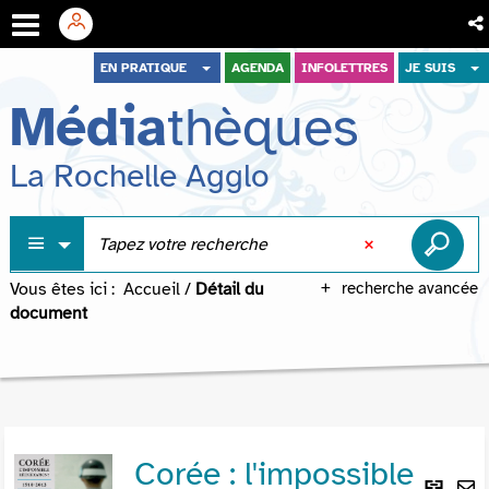
Aller
Aller
Aller
EN PRATIQUE
AGENDA
INFOLETTRES
JE SUIS
au
au
à
Média
thèques
menu
contenu
la
recherche
La Rochelle Agglo
Vous êtes ici :
Accueil
/
Détail du
recherche avancée
document
Corée : l'impossible
Lie