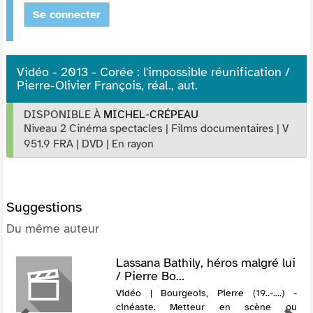
Se connecter
Vidéo - 2013 - Corée : l'impossible réunification /
Pierre-Olivier François, réal., aut.
DISPONIBLE À
MICHEL-CRÉPEAU
Niveau 2 Cinéma spectacles
|
Films documentaires
|
V
951.9 FRA
|
DVD
|
En rayon
Suggestions
Du même auteur
Lassana Bathily, héros malgré lui
/ Pierre Bo...
Vidéo | Bourgeois, Pierre (19..-....) -
cinéaste. Metteur en scène ou