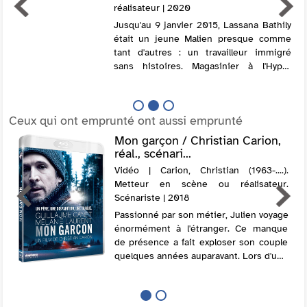
réalisateur | 2020
Jusqu'au 9 janvier 2015, Lassana Bathily
était un jeune Malien presque comme
tant d'autres : un travailleur immigré
sans histoires. Magasinier à l'Hyper
Cacher, il attend le renouvellement de
son titre de séjour. En quelques secon...
Ceux qui ont emprunté ont aussi emprunté
Mon garçon / Christian Carion,
réal., scénari...
Vidéo | Carion, Christian (1963-....).
Metteur en scène ou réalisateur.
Scénariste | 2018
Passionné par son métier, Julien voyage
énormément à l'étranger. Ce manque
de présence a fait exploser son couple
quelques années auparavant. Lors d'une
escale en France, il découvre sur son
répondeur un message de son ex
femme en...