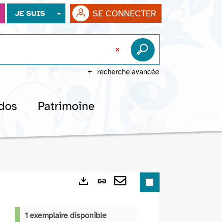
SE CONNECTER
JE SUIS
recherche avancée
dos
Patrimoine
Lien
Exports
permanent
Envoyer
(Nouvelle
par
1 exemplaire disponible