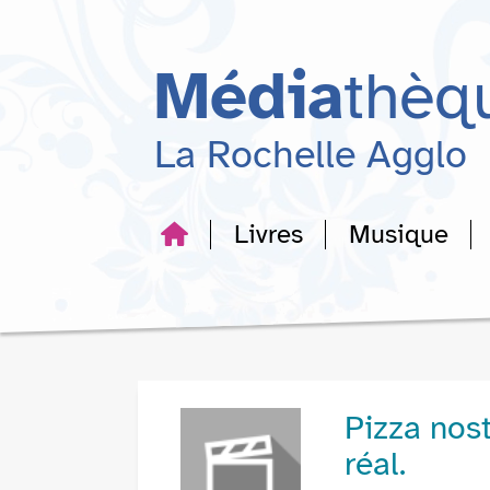
Aller
Aller
Aller
au
au
à
menu
contenu
la
Média
thèq
recherche
La Rochelle Agglo
Livres
Musique
Pizza nostr
réal.