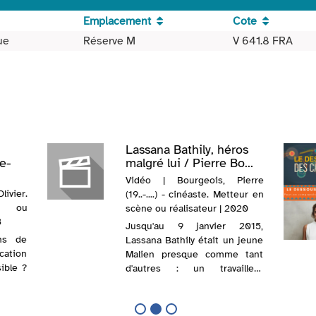
Emplacement
Cote
ue
Réserve M
V 641.8 FRA
Lassana Bathily, héros
re-
malgré lui / Pierre Bo...
Vidéo | Bourgeois, Pierre
livier.
(19..-....) - cinéaste. Metteur en
e ou
scène ou réalisateur | 2020
3
Jusqu'au 9 janvier 2015,
ns de
Lassana Bathily était un jeune
cation
Malien presque comme tant
ible ?
d'autres : un travailleur
ible ?
immigré sans histoires.
retrace
Magasinier à l'Hyper Cacher, il
ire des
attend le renouvellement de