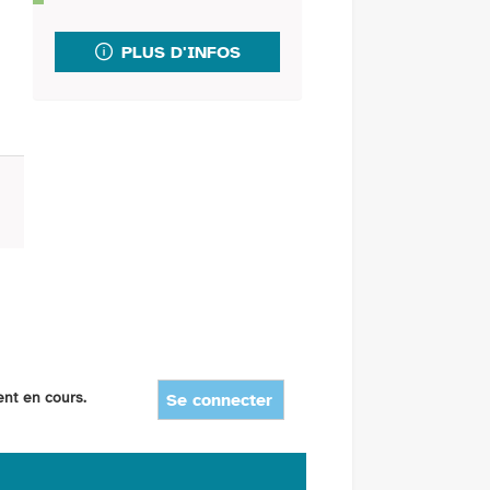
fenêtre)
mail
PLUS D'INFOS
ent en cours.
Se connecter