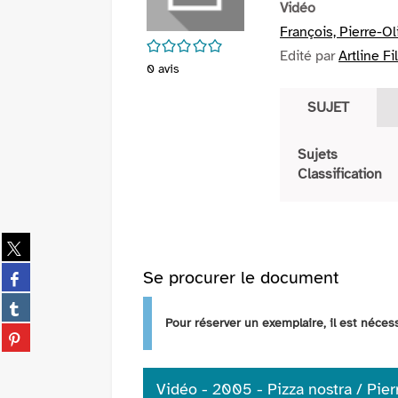
Vidéo
François, Pierre-Ol
/5
Edité par
Artline F
0
avis
SUJET
Sujets
Classification
Partager
sur
Partager
Se procurer le document
twitter
sur
(Nouvelle
Partager
facebook
fenêtre)
sur
Pour réserver un exemplaire, il est néce
(Nouvelle
Partager
tumblr
fenêtre)
sur
(Nouvelle
pinterest
fenêtre)
Vidéo - 2005 - Pizza nostra / Pierre
(Nouvelle