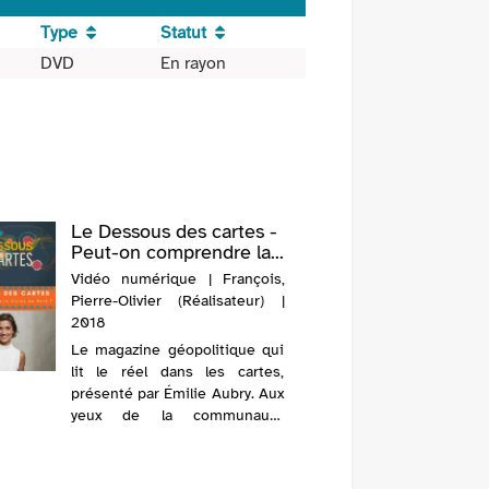
Type
Statut
DVD
En rayon
Le Dessous des cartes -
Peut-on comprendre la...
Vidéo numérique | François,
Pierre-Olivier (Réalisateur) |
2018
Le magazine géopolitique qui
lit le réel dans les cartes,
présenté par Émilie Aubry. Aux
yeux de la communauté
internationale, la Corée du
Nord menace le monde et,
plus particulièrement, les