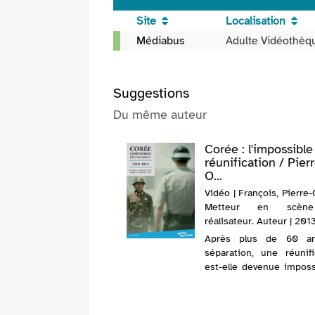
fenêtre)
Site
Localisation
Vidéo
Médiabus
Adulte Vidéothèq
-
2005
-
Suggestions
Pizza
Du même auteur
nostra
/
Pierre-
Corée : l'impossible
olivier
réunification / Pier
O...
François,
aut.,
Vidéo | François, Pierre-O
réal.
Metteur en scèn
réalisateur. Auteur | 201
Après plus de 60 a
séparation, une réunifi
est-elle devenue imposs
A-t-elle jamais été poss
Le film en deux parties 
les dates clés de l'histo