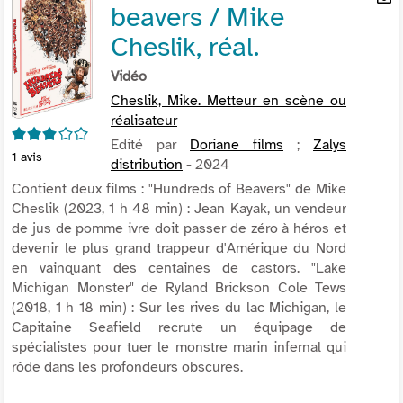
beavers / Mike
per
En
(Nou
par
Cheslik, réal.
fenê
mai
Vidéo
Cheslik, Mike. Metteur en scène ou
réalisateur
3/5
Edité par
Doriane films
;
Zalys
1
avis
distribution
- 2024
Contient deux films : "Hundreds of Beavers" de Mike
Cheslik (2023, 1 h 48 min) : Jean Kayak, un vendeur
de jus de pomme ivre doit passer de zéro à héros et
devenir le plus grand trappeur d'Amérique du Nord
en vainquant des centaines de castors. "Lake
Michigan Monster" de Ryland Brickson Cole Tews
(2018, 1 h 18 min) : Sur les rives du lac Michigan, le
Capitaine Seafield recrute un équipage de
spécialistes pour tuer le monstre marin infernal qui
rôde dans les profondeurs obscures.