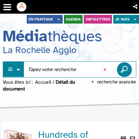
Aller
Aller
Aller
EN PRATIQUE
AGENDA
INFOLETTRES
JE SUIS
au
au
à
Média
thèques
menu
contenu
la
recherche
La Rochelle Agglo
Vous êtes ici :
Accueil
/
Détail du
recherche avancée
document
Hundreds of
Lie